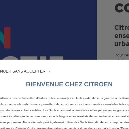
C
Citr
ense
urba
Pour re
urbains
visionn
NUER SANS ACCEPTER →
tout no
Skate, 
BIENVENUE CHEZ CITROEN
offrant
Power F
utilisons des cookies et/ou d’autres outils de suivi (les « Outils ») afin de vous garantir la meilleu
ble sur notre site web. Ils nous permettent de vous fournir des fonctionnalités essentielles telles q
stion du réseau et l’accessibilité. Les Outils améliorent la convivialité et les performances grâce à 
ionnalités telles que la reconnaissance de la langue et les résultats de recherche, et améliorent a
vous proposons. Notre site web peut également utiliser des Outils tiers afin de vous proposer des
pertinentes. Certains Outils peuvent être traités par des tiers situés dans des pays hors de l'Espa