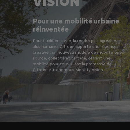
VISION
Pour une mobilité urbaine
réinventée
Pour fluidifier la ville, la rendre plus agréable et
plus humaine, Citroën apporte une réponse
créative : un nouveau modèle de mobilité open-
source, collectif et partagé, offrant une
mobilité pour tous. C’est la promesse de
Citroën Autonomous Mobility Vision.