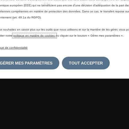
mique européen (EEE) qui ne bénéficient pas encore d'une décision d'adéquation de la part des
éennes compétentes en matière de protection des données. Dans ce cas, le transfert repose sur
ntement (art. 49.1a du RGPD).
us souhaitez en savoir plus sur les outils que nous utilisons et sur la manière de les gérer, vous 
lter notre
politique en matière de cookies
ou cliquer sur le bouton « Gérer mes paramètres ».
ique de confidentialité
GÉRER MES PARAMÈTRES
TOUT ACCEPTER