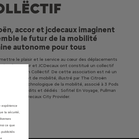
OLLËCTIF
oën, accor et jcdecaux imaginent
mble le futur de la mobilité
ine autonome pour tous
mettre le plaisir et le service au cœur des déplacements
, Citroën, Accor et JCDecaux ont constitué un collectif
aire : The Urban Collëctif. De cette association est né un
uveau concept de mobilité, illustré par The Citroën
plateforme technologique de la mobilité, associé à 3 Pods
 3 services inédits et dédiés : Sofitel En Voyage, Pullman
itness et JCDecaux City Provider.
re expérience
ue la sécurité,
diverses
insi ce que
 publicités
ce