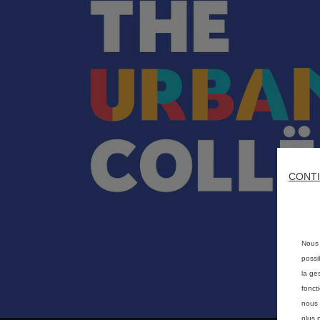
CONTI
Nous 
possi
la ge
fonct
nous 
plus 