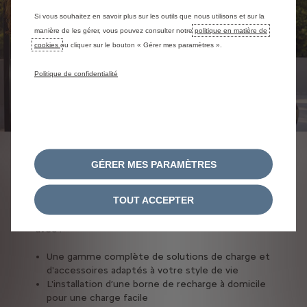
Si vous souhaitez en savoir plus sur les outils que nous utilisons et sur la
manière de les gérer, vous pouvez consulter notre
politique en matière de
cookies
ou cliquer sur le bouton « Gérer mes paramètres ».
Politique de confidentialité
SERVICES ET
GÉRER MES PARAMÈTRES
SOLUTIONS
TOUT ACCEPTER
Profitez du meilleur de votre Citroën électrique,
avec :
Une gamme complète de solutions de charge et
d'accessoires adaptés à votre style de vie
L'installation d’une borne de recharge à domicile
pour une charge facile