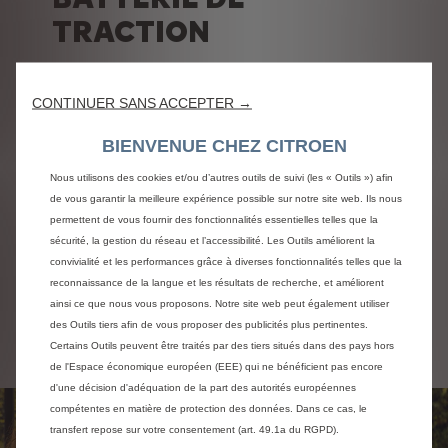
TRACTION
La batterie de traction est le cœur de votre
véhicule électrique. Avec Citroën, vous bénéficiez
CONTINUER SANS ACCEPTER →
:
d'une garantie de 8 ans/160 000 km
BIENVENUE CHEZ CITROEN
de la remise à neuf ou du recyclage des
batteries en fin de vie
Nous utilisons des cookies et/ou d’autres outils de suivi (les « Outils ») afin
de vous garantir la meilleure expérience possible sur notre site web. Ils nous
permettent de vous fournir des fonctionnalités essentielles telles que la
RÉSERVEZ EN LIGNE
sécurité, la gestion du réseau et l’accessibilité. Les Outils améliorent la
convivialité et les performances grâce à diverses fonctionnalités telles que la
reconnaissance de la langue et les résultats de recherche, et améliorent
ainsi ce que nous vous proposons. Notre site web peut également utiliser
DEMANDEZ UN DEVIS
des Outils tiers afin de vous proposer des publicités plus pertinentes.
Certains Outils peuvent être traités par des tiers situés dans des pays hors
de l'Espace économique européen (EEE) qui ne bénéficient pas encore
d'une décision d'adéquation de la part des autorités européennes
compétentes en matière de protection des données. Dans ce cas, le
transfert repose sur votre consentement (art. 49.1a du RGPD).