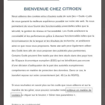
Climatisation manuelle régulée en température
Banquette passager 2 places avec appui-têtes
BIENVENUE CHEZ CITROEN
réglables en hauteur et rangement sous assise
Nous utilisons des cookies et/ou d’autres outils de suivi (les « Outils ») afin
de vous garantir la meilleure expérience possible sur notre site web. Ils nous
Aménagements
permettent de vous fournir des fonctionnalités essentielles telles que la
sécurité, la gestion du réseau et l’accessibilité. Les Outils améliorent la
Panneaux latéraux intérieurs rangs 2 et 3 de type
convivialité et les performances grâce à diverses fonctionnalités telles que la
Isorel
reconnaissance de la langue et les résultats de recherche, et améliorent
Prise 12V dans la boîte à gants (120W max)
ainsi ce que nous vous proposons. Notre site web peut également utiliser
Revêtement de sol TPO dans la cabine
des Outils tiers afin de vous proposer des publicités plus pertinentes.
Certains Outils peuvent être traités par des tiers situés dans des pays hors
Multimédia
de l'Espace économique européen (EEE) qui ne bénéficient pas encore
d'une décision d'adéquation de la part des autorités européennes
Combiné numérique LCD noir et blanc
compétentes en matière de protection des données. Dans ce cas, le
Boitier télématique (appel d'urgence et
transfert repose sur votre consentement (art. 49.1a du RGPD).
d'assistance géolocalisés + offres de services
connectés)
Si vous souhaitez en savoir plus sur les outils que nous utilisons et sur la
Radio DAB Bluetooth® avec 4 Haut-Parleurs, écran
manière de les gérer, vous pouvez consulter notre
politique en matière de
tactile 5 pouces monochrome et 1 prise USB-A
cookies
ou cliquer sur le bouton « Gérer mes paramètres ».
Ouvrants et vitrages
Politique de confidentialité