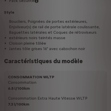
Pack Sécurité
Style
Boucliers, Poignées de portes extérieures,
Enjoliveur(s) de rail de porte latérale coulissante,
Baguettes latérales et Coques de rétroviseurs
extérieurs noirs teintés masse
Cloison pleine tôlée
Jantes tôle grises 16" avec cabochon noir
Caractéristiques du modèle
CONSOMMATION WLTP
Consommation
6.5 l/100km
Consommation Extra Haute Vitesse WLTP
7.3 l/100km