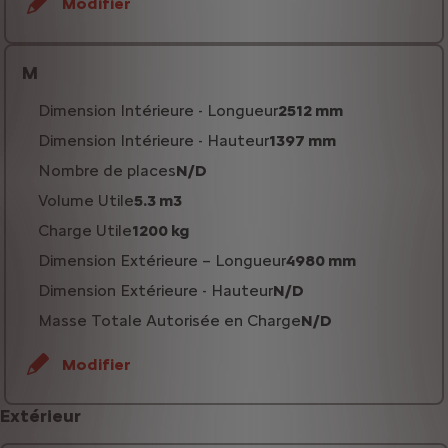
Modifier
M
Dimension Intérieure - Longueur
2512 mm
Dimension Intérieure - Hauteur
1397 mm
Nombre de places
N/D
Volume Utile
5.3 m3
Charge Utile
1200 kg
Dimension Extérieure – Longueur
4980 mm
Dimension Extérieure - Hauteur
N/D
Masse Totale Autorisée en Charge
N/D
Modifier
Extérieur