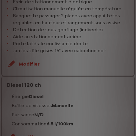
Frein de stationnement électrique
Climatisation manuelle régulée en température
Banquette passager 2 places avec appui-têtes
réglables en hauteur et rangement sous assise
Détection de sous-gonflage (indirecte)
Aide au stationnement arrière
Porte latérale coulissante droite
Jantes tôle grises 16" avec cabochon noir
Modifier
Diesel 120 ch
Énergie
Diesel
Boîte de vitesses
Manuelle
Puissance
N/D
Consommation
6.5 l/100km