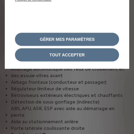
Portes arrière battantes 50/50 tôlées à ouverture à
180°
Sécurité et aides à la conduite
GÉRER MES PARAMÈTRES
Projecteurs halogène avec feux diurnes intégrés
Kit de dépannage provisoire de pneumatiques
TOUT ACCEPTER
(Compresseur 12 V + Cartouche de produit de
colmatage)
Allumage automatique des feux de croisement et
des essuie-vitres avant
Airbags frontaux (conducteur et passager)
Régulateur-limiteur de vitesse
Rétroviseurs extérieurs électriques et chauffants
Détection de sous-gonflage (indirecte)
ABS, AFU, ASR, ESP avec aide au démarrage en
pente
Aide au stationnement arrière
Porte latérale coulissante droite