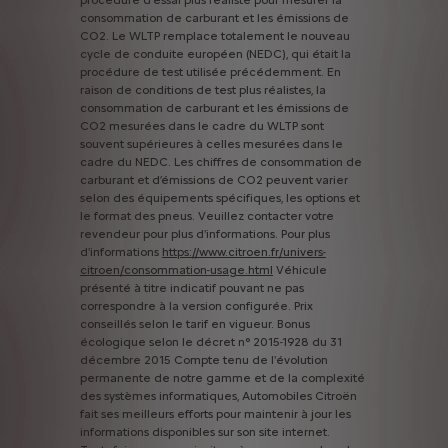
consommation
de
carburant
et
les
émissions
de
CO2.
Le
WLTP
remplace
totalement
le
nouveau
cycle
de
conduite
européen
(NEDC),
qui
était
la
procédure
de
test
utilisée
précédemment.
En
raison
de
conditions
de
test
plus
réalistes,
la
consommation
de
carburant
et
les
émissions
de
CO2
mesurées
dans
le
cadre
du
WLTP
sont
souvent
supérieures
à
celles
mesurées
dans
le
cadre
du
NEDC.
Les
chiffres
de
consommation
de
carburant
et
d’émissions
de
CO2
peuvent
varier
selon
des
équipements
spécifiques,
les
options
et
le
format
des
pneus.
Veuillez
contacter
votre
revendeur
pour
plus
d'informations.
Pour
plus
d'informations
https://www.citroen.fr/univers-
citroen/consommation-usage.html
Véhicule
présenté
à
titre
indicatif
pouvant
ne
pas
correspondre
à
la
version
configurée.
Prix
conseillés
selon
le
tarif
en
vigueur.
Bonus
écologique
selon
le
décret
n°
2015-1928
du
31
décembre
2015
Compte
tenu
de
l'évolution
permanente
de
notre
gamme
et
de
la
complexité
des
systèmes
informatiques,
Automobiles
Citroën
fait
ses
meilleurs
efforts
pour
maintenir
à
jour
les
informations
disponibles
sur
son
site
internet.