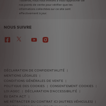
Toutefois,
nous
vous
invitons
à
vous
rapprocher
de
nos
points
de
vente
pour
vérifier
que
les
informations
collectées
sur
ce
site
sont
effectivement
à
jour.
NOUS SUIVRE
DÉCLARATION DE CONFIDENTIALITÉ
MENTIONS LÉGALES
CONDITIONS GÉNÉRALES DE VENTE
POLITIQUE DES COOKIES
CONSENTEMENT COOKIES
LOI AGEC
DÉCLARATION D'ACCESSIBILITÉ
EU DATA ACT
ME RÉTRACTER DU CONTRAT ICI (AUTRES VÉHICULES)