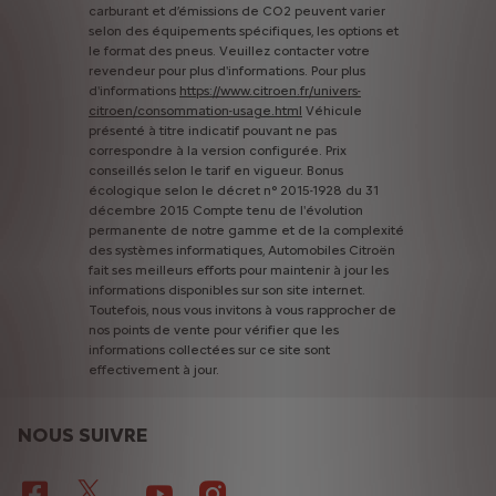
carburant
et
d’émissions
de
CO2
peuvent
varier
selon
des
équipements
spécifiques,
les
options
et
le
format
des
pneus.
Veuillez
contacter
votre
revendeur
pour
plus
d'informations.
Pour
plus
d'informations
https://www.citroen.fr/univers-
citroen/consommation-usage.html
Véhicule
présenté
à
titre
indicatif
pouvant
ne
pas
correspondre
à
la
version
configurée.
Prix
conseillés
selon
le
tarif
en
vigueur.
Bonus
écologique
selon
le
décret
n°
2015-1928
du
31
décembre
2015
Compte
tenu
de
l'évolution
permanente
de
notre
gamme
et
de
la
complexité
des
systèmes
informatiques,
Automobiles
Citroën
fait
ses
meilleurs
efforts
pour
maintenir
à
jour
les
informations
disponibles
sur
son
site
internet.
Toutefois,
nous
vous
invitons
à
vous
rapprocher
de
nos
points
de
vente
pour
vérifier
que
les
informations
collectées
sur
ce
site
sont
effectivement
à
jour.
NOUS SUIVRE