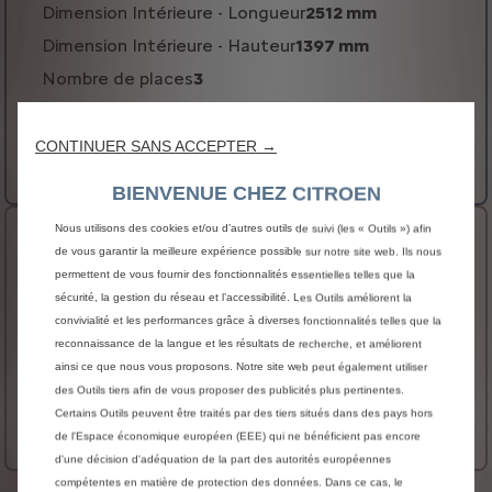
Dimension Intérieure - Longueur
2512 mm
Dimension Intérieure - Hauteur
1397 mm
Nombre de places
3
Volume Utile
5.3 m3
Voir plus
CONTINUER SANS ACCEPTER →
32 900 € HT
Prix catalogue à partir de
BIENVENUE CHEZ CITROEN
Nous utilisons des cookies et/ou d’autres outils de suivi (les « Outils ») afin
XL
de vous garantir la meilleure expérience possible sur notre site web. Ils nous
Dimension Intérieure - Longueur
permettent de vous fournir des fonctionnalités essentielles telles que la
2862 mm
sécurité, la gestion du réseau et l’accessibilité. Les Outils améliorent la
Dimension Intérieure - Hauteur
1397 mm
convivialité et les performances grâce à diverses fonctionnalités telles que la
Nombre de places
3
reconnaissance de la langue et les résultats de recherche, et améliorent
ainsi ce que nous vous proposons. Notre site web peut également utiliser
Volume Utile
6.1 m3
des Outils tiers afin de vous proposer des publicités plus pertinentes.
Voir plus
Certains Outils peuvent être traités par des tiers situés dans des pays hors
34 400 € HT
de l'Espace économique européen (EEE) qui ne bénéficient pas encore
Prix catalogue à partir de
d'une décision d'adéquation de la part des autorités européennes
compétentes en matière de protection des données. Dans ce cas, le