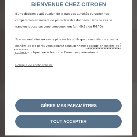
Certains Outils peuvent être traités par des tiers situés dans des pays hors
BIENVENUE CHEZ CITROEN
Nouvelle configuration
de l'Espace économique européen (EEE) qui ne bénéficient pas encore
d'une décision d'adéquation de la part des autorités européennes
compétentes en matière de protection des données. Dans ce cas, le
transfert repose sur votre consentement (art. 49.1a du RGPD).
Mentions légales
Si vous souhaitez en savoir plus sur les outils que nous utilisons et sur la
manière de les gérer, vous pouvez consulter notre
politique en matière de
Certains
modèles,
équipements
ou
couleurs
cookies
ou cliquer sur le bouton « Gérer mes paramètres ».
peuvent
provisoirement
être
indisponibles.
Nos
brochures
électroniques
sont
à
votre
disposition
pour
vous
fournir
toute
information
ou
précision
Politique de confidentialité
utile.
(Certaines
données
demeurent
indicatives,
sous
réserve
d'homologation).
NOUS SUIVRE
GÉRER MES PARAMÈTRES
TOUT ACCEPTER