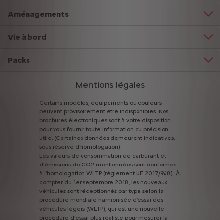
Aménagements
Vie à bord
Packs
Mentions légales
Certains
modèles,
équipements
ou
couleurs
peuvent
provisoirement
être
indisponibles.
Nos
brochures
électroniques
sont
à
votre
disposition
pour
vous
fournir
toute
information
ou
précision
utile.
(Certaines
données
demeurent
indicatives,
sous
réserve
d'homologation).
Les
valeurs
de
consommation
de
carburant
et
d'émissions
de
CO2
mentionnées
sont
conformes
à
l'homologation
WLTP
(règlement
UE
2017/948).
À
compter
du
1er
septembre
2018,
les
nouveaux
véhicules
sont
réceptionnés
par
type
selon
la
procédure
mondiale
harmonisée
d'essai
des
véhicules
légers
(WLTP),
qui
est
une
nouvelle
procédure
d'essai
plus
réaliste
pour
mesurer
la