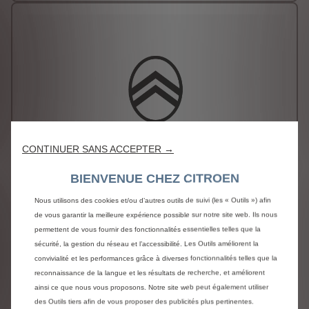
CONTINUER SANS ACCEPTER →
BIENVENUE CHEZ CITROEN
Nous utilisons des cookies et/ou d’autres outils de suivi (les « Outils ») afin
Pack Techno 10’’ + climatisation
de vous garantir la meilleure expérience possible sur notre site web. Ils nous
automatique
permettent de vous fournir des fonctionnalités essentielles telles que la
1 300 € HT
sécurité, la gestion du réseau et l’accessibilité. Les Outils améliorent la
#Climatisation automatique #Double port USB
convivialité et les performances grâce à diverses fonctionnalités telles que la
#Ecran tactile 10'' couleur avec Apple CarPlay® et
reconnaissance de la langue et les résultats de recherche, et améliorent
Android Auto™ sans fil + Navigation
ainsi ce que nous vous proposons. Notre site web peut également utiliser
des Outils tiers afin de vous proposer des publicités plus pertinentes.