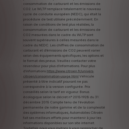
consommation
de
carburant
et
les
émissions
de
CO2.
Le
WLTP
remplace
totalement
le
nouveau
cycle
de
conduite
européen
(NEDC),
qui
était
la
procédure
de
test
utilisée
précédemment.
En
raison
de
conditions
de
test
plus
réalistes,
la
consommation
de
carburant
et
les
émissions
de
CO2
mesurées
dans
le
cadre
du
WLTP
sont
souvent
supérieures
à
celles
mesurées
dans
le
cadre
du
NEDC.
Les
chiffres
de
consommation
de
carburant
et
d’émissions
de
CO2
peuvent
varier
selon
des
équipements
spécifiques,
les
options
et
le
format
des
pneus.
Veuillez
contacter
votre
revendeur
pour
plus
d'informations.
Pour
plus
d'informations
https://www.citroen.fr/univers-
citroen/consommation-usage.html
Véhicule
présenté
à
titre
indicatif
pouvant
ne
pas
correspondre
à
la
version
configurée.
Prix
conseillés
selon
le
tarif
en
vigueur.
Bonus
écologique
selon
le
décret
n°
2015-1928
du
31
décembre
2015
Compte
tenu
de
l'évolution
permanente
de
notre
gamme
et
de
la
complexité
des
systèmes
informatiques,
Automobiles
Citroën
fait
ses
meilleurs
efforts
pour
maintenir
à
jour
les
informations
disponibles
sur
son
site
internet.
Toutefois,
nous
vous
invitons
à
vous
rapprocher
de