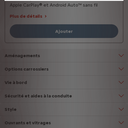
Apple CarPlay® et Android Auto™ sans fil
Plus de détails
Ajouter
Aménagements
Options carrossiers
Vie à bord
Sécurité et aides à la conduite
Style
Ouvrants et vitrages