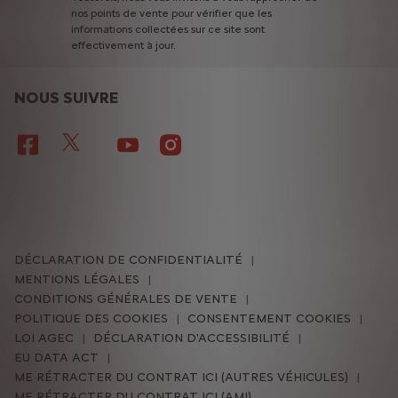
nos
points
de
vente
pour
vérifier
que
les
informations
collectées
sur
ce
site
sont
effectivement
à
jour.
NOUS SUIVRE
DÉCLARATION DE CONFIDENTIALITÉ
MENTIONS LÉGALES
CONDITIONS GÉNÉRALES DE VENTE
POLITIQUE DES COOKIES
CONSENTEMENT COOKIES
LOI AGEC
DÉCLARATION D'ACCESSIBILITÉ
EU DATA ACT
ME RÉTRACTER DU CONTRAT ICI (AUTRES VÉHICULES)
ME RÉTRACTER DU CONTRAT ICI (AMI)