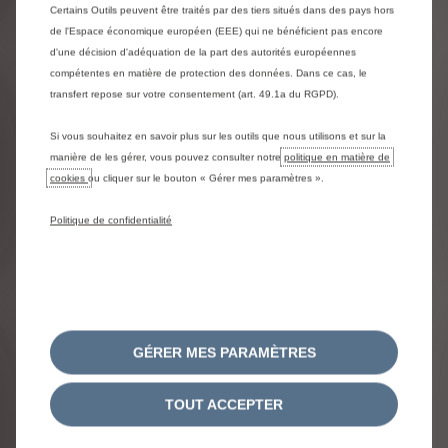
Plus de détails
Certains Outils peuvent être traités par des tiers situés dans des pays hors
de l'Espace économique européen (EEE) qui ne bénéficient pas encore
d'une décision d'adéquation de la part des autorités européennes
Ajouter
compétentes en matière de protection des données. Dans ce cas, le
transfert repose sur votre consentement (art. 49.1a du RGPD).
Si vous souhaitez en savoir plus sur les outils que nous utilisons et sur la
manière de les gérer, vous pouvez consulter notre
politique en matière de
cookies
ou cliquer sur le bouton « Gérer mes paramètres ».
Politique de confidentialité
GÉRER MES PARAMÈTRES
Pack Techno 7''
TOUT ACCEPTER
450 € HT
#Double port USB #Ecran tactile 7'' couleur avec