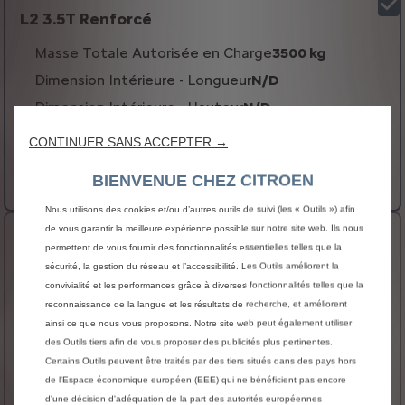
L2 3.5T Renforcé
Masse Totale Autorisée en Charge
3500 kg
Dimension Intérieure - Longueur
N/D
Dimension Intérieure - Hauteur
N/D
Volume Utile
N/D
CONTINUER SANS ACCEPTER →
Voir plus
BIENVENUE CHEZ CITROEN
49 450 € HT
Prix catalogue à partir de
Nous utilisons des cookies et/ou d’autres outils de suivi (les « Outils ») afin
de vous garantir la meilleure expérience possible sur notre site web. Ils nous
L3 3.5T Renforcé
permettent de vous fournir des fonctionnalités essentielles telles que la
sécurité, la gestion du réseau et l’accessibilité. Les Outils améliorent la
Masse Totale Autorisée en Charge
3500 kg
convivialité et les performances grâce à diverses fonctionnalités telles que la
Dimension Intérieure - Longueur
N/D
reconnaissance de la langue et les résultats de recherche, et améliorent
Dimension Intérieure - Hauteur
N/D
ainsi ce que nous vous proposons. Notre site web peut également utiliser
des Outils tiers afin de vous proposer des publicités plus pertinentes.
Volume Utile
N/D
Certains Outils peuvent être traités par des tiers situés dans des pays hors
Voir plus
de l'Espace économique européen (EEE) qui ne bénéficient pas encore
51 050 € HT
d'une décision d'adéquation de la part des autorités européennes
Prix catalogue à partir de