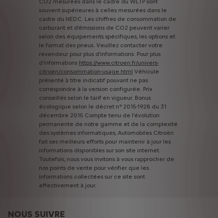
CO2
mesurées
dans
le
cadre
du
WLTP
sont
souvent
supérieures
à
celles
mesurées
dans
le
cadre
du
NEDC.
Les
chiffres
de
consommation
de
carburant
et
d’émissions
de
CO2
peuvent
varier
selon
des
équipements
spécifiques,
les
options
et
le
format
des
pneus.
Veuillez
contacter
votre
revendeur
pour
plus
d'informations.
Pour
plus
d'informations
https://www.citroen.fr/univers-
citroen/consommation-usage.html
Véhicule
présenté
à
titre
indicatif
pouvant
ne
pas
correspondre
à
la
version
configurée.
Prix
conseillés
selon
le
tarif
en
vigueur.
Bonus
écologique
selon
le
décret
n°
2015-1928
du
31
décembre
2015
Compte
tenu
de
l'évolution
permanente
de
notre
gamme
et
de
la
complexité
des
systèmes
informatiques,
Automobiles
Citroën
fait
ses
meilleurs
efforts
pour
maintenir
à
jour
les
informations
disponibles
sur
son
site
internet.
Toutefois,
nous
vous
invitons
à
vous
rapprocher
de
nos
points
de
vente
pour
vérifier
que
les
informations
collectées
sur
ce
site
sont
effectivement
à
jour.
NOUS SUIVRE