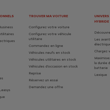
IONNELS
TROUVER MA VOITURE
UNIVERS
HYBRIDE
Business
Configurez votre voiture
Découvrez
ilitaires
Configurez votre véhicule
utilitaire
Les avan
lectriques
électriqu
Commandez en ligne
Chargez v
Véhicules neufs en stock
Maximise
Véhicules utilitaires en stock
la durée 
Véhicules d'occasion en stock
batterie
Reprise
Lexique
es
Réservez un essai
Demandez une offre
Leasys
que