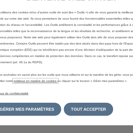
Choisir l'affichage de prix
utilisons des cookies et/ou d’autres outils de suivi (les « Outils ») afin de vous garantir la meilleu
ble sur notre site web. Ils nous permettent de vous fournir des fonctionnalités essentielles telles q
stion du réseau et l’accessibilité. Les Outils améliorent la convivialité et les performances grâce à 
ionnalités telles que la reconnaissance de la langue et les résultats de recherche, et améliorent a
Mentions légales
vous proposons. Notre site web peut également utiliser des Outils tiers afin de vous proposer des
pertinentes. Certains Outils peuvent être traités par des tiers situés dans des pays hors de l'Espa
s
ou
couleurs
peuvent
provisoirement
être
indisponibles.
Nos
brochures
électro
mique européen (EEE) qui ne bénéficient pas encore d'une décision d'adéquation de la part des
ion
ou
précision
utile.
(Certaines
données
demeurent
indicatives,
sous
réserve
d
éennes compétentes en matière de protection des données. Dans ce cas, le transfert repose sur
de
carburant
et
d'émissions
de
CO2
mentionnées
sont
conformes
à
l'homologati
ptembre
2018,
les
nouveaux
véhicules
sont
réceptionnés
par
type
selon
la
proc
ntement (art. 49.1a du RGPD).
LTP),
qui
est
une
nouvelle
procédure
d'essai
plus
réaliste
pour
mesurer
la
conso
mplace
totalement
le
nouveau
cycle
de
conduite
européen
(NEDC),
qui
était
la
us souhaitez en savoir plus sur les outils que nous utilisons et sur la manière de les gérer, vous 
onditions
de
test
plus
réalistes,
la
consommation
de
carburant
et
les
émissions
d
lter notre
politique en matière de cookies
ou cliquer sur le bouton « Gérer mes paramètres ».
res
à
celles
mesurées
dans
le
cadre
du
NEDC.
Les
chiffres
de
consommation
d
équipements
spécifiques,
les
options
et
le
format
des
pneus.
Veuillez
contacter
ique de confidentialité
mations
https://www.citroen.fr/univers-citroen/consommation-usage.html
Véhicul
la
version
configurée.
Prix
conseillés
selon
le
tarif
en
vigueur.
Bonus
écologique
tenu
de
l'évolution
permanente
de
notre
gamme
et
de
la
complexité
des
syst
GÉRER MES PARAMÈTRES
TOUT ACCEPTER
lleurs
efforts
pour
maintenir
à
jour
les
informations
disponibles
sur
son
site
inter
de
vente
pour
vérifier
que
les
informations
collectées
sur
ce
site
sont
effectiv