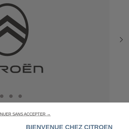
NUER SANS ACCEPTER →
BIENVENUE CHEZ CITROEN