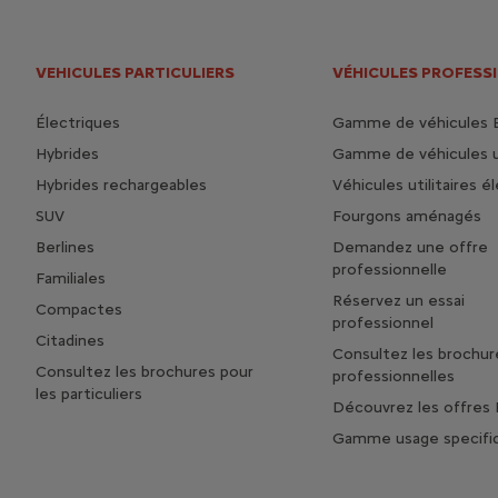
VEHICULES PARTICULIERS
VÉHICULES PROFESS
Électriques
Gamme de véhicules 
Hybrides
Gamme de véhicules ut
Hybrides rechargeables
Véhicules utilitaires é
SUV
Fourgons aménagés
Berlines
Demandez une offre
professionnelle
Familiales
Réservez un essai
Compactes
professionnel
Citadines
Consultez les brochur
Consultez les brochures pour
professionnelles
les particuliers
Découvrez les offres 
Gamme usage specifi