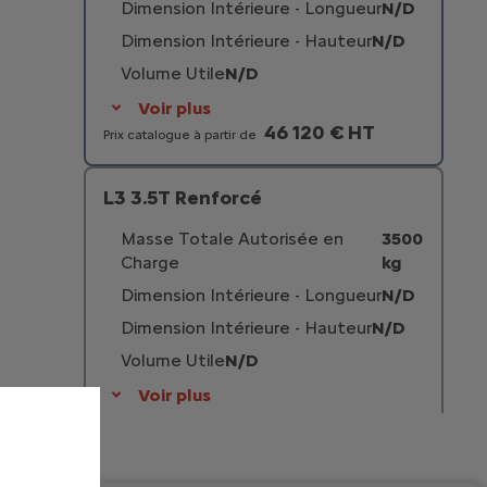
Dimension Intérieure - Longueur
N/D
Dimension Intérieure - Hauteur
N/D
Volume Utile
N/D
Voir plus
46 120 € HT
Prix catalogue à partir de
L3 3.5T Renforcé
Masse Totale Autorisée en
3500
Charge
kg
Dimension Intérieure - Longueur
N/D
Dimension Intérieure - Hauteur
N/D
Volume Utile
N/D
Voir plus
47 220 € HT
Prix catalogue à partir de