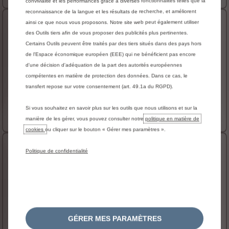
convivialité et les performances grâce à diverses fonctionnalités telles que la
reconnaissance de la langue et les résultats de recherche, et améliorent
L4 3.5T Renforcé
ainsi ce que nous vous proposons. Notre site web peut également utiliser
des Outils tiers afin de vous proposer des publicités plus pertinentes.
Masse Totale Autorisée en Charge
3500 kg
Certains Outils peuvent être traités par des tiers situés dans des pays hors
de l'Espace économique européen (EEE) qui ne bénéficient pas encore
Dimension Intérieure - Longueur
N/D
d'une décision d'adéquation de la part des autorités européennes
Dimension Intérieure - Hauteur
N/D
compétentes en matière de protection des données. Dans ce cas, le
transfert repose sur votre consentement (art. 49.1a du RGPD).
Volume Utile
N/D
Voir plus
Si vous souhaitez en savoir plus sur les outils que nous utilisons et sur la
40 700 € HT
Prix catalogue à partir de
manière de les gérer, vous pouvez consulter notre
politique en matière de
cookies
ou cliquer sur le bouton « Gérer mes paramètres ».
L3 4.25T Renforcé
Politique de confidentialité
Masse Totale Autorisée en Charge
4250 kg
Dimension Intérieure - Longueur
N/D
Dimension Intérieure - Hauteur
N/D
Volume Utile
N/D
GÉRER MES PARAMÈTRES
Voir plus