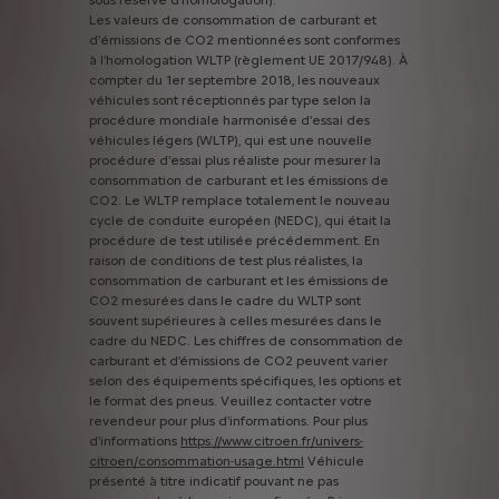
sous
réserve
d'homologation).
Les
valeurs
de
consommation
de
carburant
et
d'émissions
de
CO2
mentionnées
sont
conformes
à
l'homologation
WLTP
(règlement
UE
2017/948).
À
compter
du
1er
septembre
2018,
les
nouveaux
véhicules
sont
réceptionnés
par
type
selon
la
procédure
mondiale
harmonisée
d'essai
des
véhicules
légers
(WLTP),
qui
est
une
nouvelle
procédure
d'essai
plus
réaliste
pour
mesurer
la
consommation
de
carburant
et
les
émissions
de
CO2.
Le
WLTP
remplace
totalement
le
nouveau
cycle
de
conduite
européen
(NEDC),
qui
était
la
procédure
de
test
utilisée
précédemment.
En
raison
de
conditions
de
test
plus
réalistes,
la
consommation
de
carburant
et
les
émissions
de
CO2
mesurées
dans
le
cadre
du
WLTP
sont
souvent
supérieures
à
celles
mesurées
dans
le
cadre
du
NEDC.
Les
chiffres
de
consommation
de
carburant
et
d’émissions
de
CO2
peuvent
varier
selon
des
équipements
spécifiques,
les
options
et
le
format
des
pneus.
Veuillez
contacter
votre
revendeur
pour
plus
d'informations.
Pour
plus
d'informations
https://www.citroen.fr/univers-
citroen/consommation-usage.html
Véhicule
présenté
à
titre
indicatif
pouvant
ne
pas