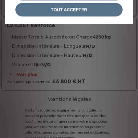
42 800 € HT
Prix catalogue à partir de
TOUT ACCEPTER
L2 4.25T Renforcé
Masse Totale Autorisée en Charge
4250 kg
Dimension Intérieure - Longueur
N/D
Dimension Intérieure - Hauteur
N/D
Volume Utile
N/D
Voir plus
44 800 € HT
Prix catalogue à partir de
Mentions légales
Certains
modèles,
équipements
ou
couleurs
peuvent
provisoirement
être
indisponibles.
Nos
brochures
électroniques
sont
à
votre
disposition
pour
vous
fournir
toute
information
ou
précision
utile.
(Certaines
données
demeurent
indicatives,