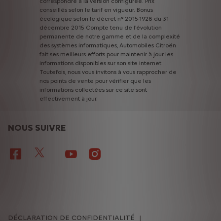
correspondre
à
la
version
configurée.
Prix
conseillés
selon
le
tarif
en
vigueur.
Bonus
écologique
selon
le
décret
n°
2015-1928
du
31
décembre
2015
Compte
tenu
de
l'évolution
permanente
de
notre
gamme
et
de
la
complexité
des
systèmes
informatiques,
Automobiles
Citroën
fait
ses
meilleurs
efforts
pour
maintenir
à
jour
les
informations
disponibles
sur
son
site
internet.
Toutefois,
nous
vous
invitons
à
vous
rapprocher
de
nos
points
de
vente
pour
vérifier
que
les
informations
collectées
sur
ce
site
sont
effectivement
à
jour.
NOUS SUIVRE
DÉCLARATION DE CONFIDENTIALITÉ