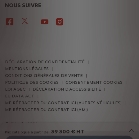
NOUS SUIVRE
DÉCLARATION DE CONFIDENTIALITÉ
MENTIONS LÉGALES
CONDITIONS GÉNÉRALES DE VENTE
POLITIQUE DES COOKIES
CONSENTEMENT COOKIES
LOI AGEC
DÉCLARATION D'ACCESSIBILITÉ
EU DATA ACT
ME RÉTRACTER DU CONTRAT ICI (AUTRES VÉHICULES)
ME RÉTRACTER DU CONTRAT ICI (AMI)
Citroën 2026
39 300 € HT
Prix catalogue à partir de
Pour les trajets courts, privilégiez la marche ou le