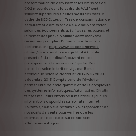
consommation
de
carburant
et
les
émissions
de
CO2
mesurées
dans
le
cadre
du
WLTP
sont
souvent
supérieures
à
celles
mesurées
dans
le
cadre
du
NEDC.
Les
chiffres
de
consommation
de
carburant
et
d’émissions
de
CO2
peuvent
varier
selon
des
équipements
spécifiques,
les
options
et
le
format
des
pneus.
Veuillez
contacter
votre
revendeur
pour
plus
d'informations.
Pour
plus
d'informations
https://www.citroen.fr/univers-
citroen/consommation-usage.html
Véhicule
présenté
à
titre
indicatif
pouvant
ne
pas
correspondre
à
la
version
configurée.
Prix
conseillés
selon
le
tarif
en
vigueur.
Bonus
écologique
selon
le
décret
n°
2015-1928
du
31
décembre
2015
Compte
tenu
de
l'évolution
permanente
de
notre
gamme
et
de
la
complexité
des
systèmes
informatiques,
Automobiles
Citroën
fait
ses
meilleurs
efforts
pour
maintenir
à
jour
les
informations
disponibles
sur
son
site
internet.
Toutefois,
nous
vous
invitons
à
vous
rapprocher
de
nos
points
de
vente
pour
vérifier
que
les
informations
collectées
sur
ce
site
sont
effectivement
à
jour.