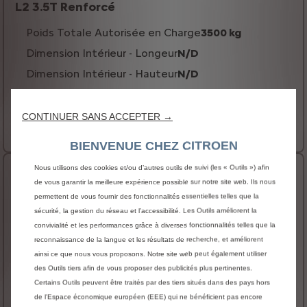
L2 3.5T Renforcé
Poids Totale Autorisée en Charge
3500 kg
Dimension Intérieur - Longeur
N/D
Dimension Intérieur - Hauteur
N/D
Volume Utile
N/D
Voir plus
CONTINUER SANS ACCEPTER →
39 800 € HT
Prix catalogue à partir de
BIENVENUE CHEZ CITROEN
Nous utilisons des cookies et/ou d’autres outils de suivi (les « Outils ») afin
L3 3.5T
de vous garantir la meilleure expérience possible sur notre site web. Ils nous
Poids Totale Autorisée en Charge
permettent de vous fournir des fonctionnalités essentielles telles que la
3500 kg
sécurité, la gestion du réseau et l’accessibilité. Les Outils améliorent la
Dimension Intérieur - Longeur
N/D
convivialité et les performances grâce à diverses fonctionnalités telles que la
Dimension Intérieur - Hauteur
N/D
reconnaissance de la langue et les résultats de recherche, et améliorent
ainsi ce que nous vous proposons. Notre site web peut également utiliser
Volume Utile
N/D
des Outils tiers afin de vous proposer des publicités plus pertinentes.
Voir plus
Certains Outils peuvent être traités par des tiers situés dans des pays hors
39 900 € HT
de l'Espace économique européen (EEE) qui ne bénéficient pas encore
Prix catalogue à partir de