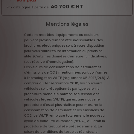
40 700 € HT
Prix catalogue à partir de
Mentions légales
Certains
modèles,
équipements
ou
couleurs
peuvent
provisoirement
être
indisponibles.
Nos
brochures
électroniques
sont
à
votre
disposition
pour
vous
fournir
toute
information
ou
précision
utile.
(Certaines
données
demeurent
indicatives,
sous
réserve
d'homologation).
Les
valeurs
de
consommation
de
carburant
et
d'émissions
de
CO2
mentionnées
sont
conformes
à
l'homologation
WLTP
(règlement
UE
2017/948).
À
compter
du
1er
septembre
2018,
les
nouveaux
véhicules
sont
réceptionnés
par
type
selon
la
procédure
mondiale
harmonisée
d'essai
des
véhicules
légers
(WLTP),
qui
est
une
nouvelle
procédure
d'essai
plus
réaliste
pour
mesurer
la
consommation
de
carburant
et
les
émissions
de
CO2.
Le
WLTP
remplace
totalement
le
nouveau
cycle
de
conduite
européen
(NEDC),
qui
était
la
procédure
de
test
utilisée
précédemment.
En
raison
de
conditions
de
test
plus
réalistes,
la