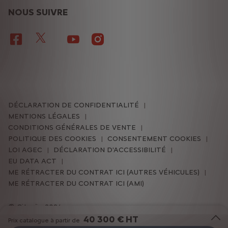
NOUS SUIVRE
DÉCLARATION DE CONFIDENTIALITÉ
MENTIONS LÉGALES
CONDITIONS GÉNÉRALES DE VENTE
POLITIQUE DES COOKIES
CONSENTEMENT COOKIES
LOI AGEC
DÉCLARATION D'ACCESSIBILITÉ
EU DATA ACT
ME RÉTRACTER DU CONTRAT ICI (AUTRES VÉHICULES)
ME RÉTRACTER DU CONTRAT ICI (AMI)
Citroën 2026
40 300 € HT
Prix catalogue à partir de
Pour les trajets courts, privilégiez la marche ou le