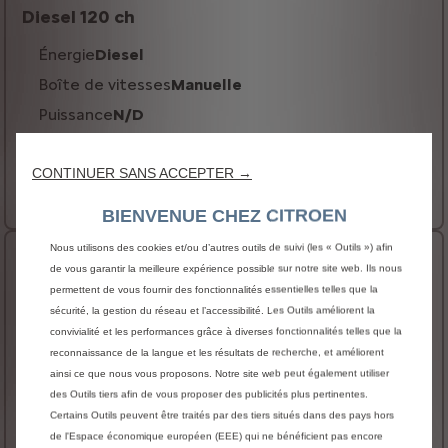
Diesel 120 ch
Énergie
Diesel
Boîte de vitesses
Manuelle
Puissance
N/D
Consommation
6.5 l/100km
32 900 € HT
CONTINUER SANS ACCEPTER →
Prix catalogue à partir de
Plus de détails
BIENVENUE CHEZ CITROEN
Nous utilisons des cookies et/ou d’autres outils de suivi (les « Outils ») afin
Diesel 150 ch
de vous garantir la meilleure expérience possible sur notre site web. Ils nous
permettent de vous fournir des fonctionnalités essentielles telles que la
Énergie
Diesel
sécurité, la gestion du réseau et l’accessibilité. Les Outils améliorent la
Boîte de vitesses
Manuelle
convivialité et les performances grâce à diverses fonctionnalités telles que la
reconnaissance de la langue et les résultats de recherche, et améliorent
Puissance
N/D
ainsi ce que nous vous proposons. Notre site web peut également utiliser
Consommation
6.3 l/100km
des Outils tiers afin de vous proposer des publicités plus pertinentes.
34 900 € HT
Certains Outils peuvent être traités par des tiers situés dans des pays hors
Prix catalogue à partir de
de l'Espace économique européen (EEE) qui ne bénéficient pas encore
Plus de détails