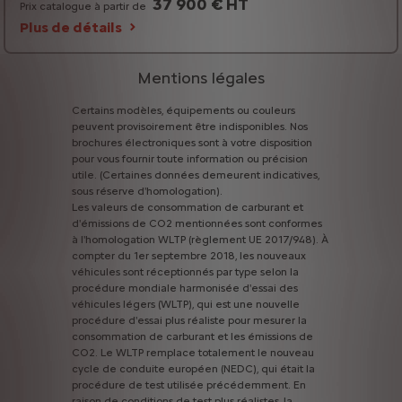
37 900 € HT
Prix catalogue à partir de
Plus de détails
Mentions légales
Certains
modèles,
équipements
ou
couleurs
peuvent
provisoirement
être
indisponibles.
Nos
brochures
électroniques
sont
à
votre
disposition
pour
vous
fournir
toute
information
ou
précision
utile.
(Certaines
données
demeurent
indicatives,
sous
réserve
d'homologation).
Les
valeurs
de
consommation
de
carburant
et
d'émissions
de
CO2
mentionnées
sont
conformes
à
l'homologation
WLTP
(règlement
UE
2017/948).
À
compter
du
1er
septembre
2018,
les
nouveaux
véhicules
sont
réceptionnés
par
type
selon
la
procédure
mondiale
harmonisée
d'essai
des
véhicules
légers
(WLTP),
qui
est
une
nouvelle
procédure
d'essai
plus
réaliste
pour
mesurer
la
consommation
de
carburant
et
les
émissions
de
CO2.
Le
WLTP
remplace
totalement
le
nouveau
cycle
de
conduite
européen
(NEDC),
qui
était
la
procédure
de
test
utilisée
précédemment.
En
raison
de
conditions
de
test
plus
réalistes,
la