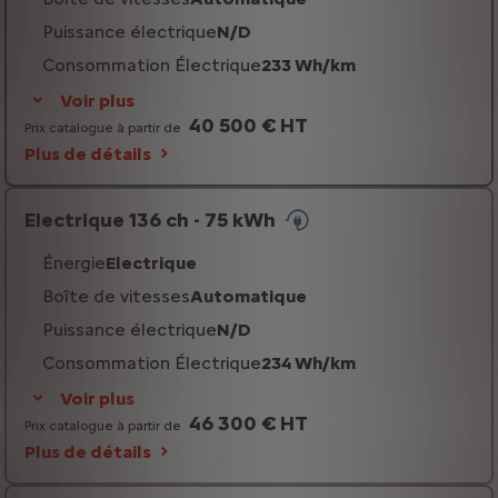
Puissance électrique
N/D
Consommation Électrique
233 Wh/km
Voir plus
40 500 € HT
Prix catalogue à partir de
Plus de détails
Electrique 136 ch - 75 kWh
Énergie
Electrique
Boîte de vitesses
Automatique
Puissance électrique
N/D
Consommation Électrique
234 Wh/km
Voir plus
46 300 € HT
Prix catalogue à partir de
Plus de détails