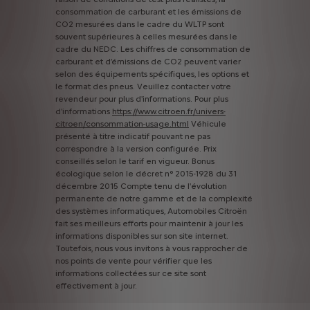
consommation
de
carburant
et
les
émissions
de
CO2
mesurées
dans
le
cadre
du
WLTP
sont
souvent
supérieures
à
celles
mesurées
dans
le
cadre
du
NEDC.
Les
chiffres
de
consommation
de
carburant
et
d’émissions
de
CO2
peuvent
varier
selon
des
équipements
spécifiques,
les
options
et
le
format
des
pneus.
Veuillez
contacter
votre
revendeur
pour
plus
d'informations.
Pour
plus
d'informations
https://www.citroen.fr/univers-
citroen/consommation-usage.html
Véhicule
présenté
à
titre
indicatif
pouvant
ne
pas
correspondre
à
la
version
configurée.
Prix
conseillés
selon
le
tarif
en
vigueur.
Bonus
écologique
selon
le
décret
n°
2015-1928
du
31
décembre
2015
Compte
tenu
de
l'évolution
permanente
de
notre
gamme
et
de
la
complexité
des
systèmes
informatiques,
Automobiles
Citroën
fait
ses
meilleurs
efforts
pour
maintenir
à
jour
les
informations
disponibles
sur
son
site
internet.
Toutefois,
nous
vous
invitons
à
vous
rapprocher
de
nos
points
de
vente
pour
vérifier
que
les
informations
collectées
sur
ce
site
sont
effectivement
à
jour.