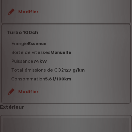
Modifier
Turbo 100ch
Énergie
Essence
Boîte de vitesses
Manuelle
Puissance
74 kW
Total émissions de CO2
127 g/km
Consommation
5.6 l/100km
Modifier
Extérieur