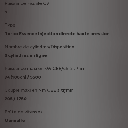
Puissance Fiscale CV
5
Type
Turbo Essence Injection directe haute pression
Nombre de cylindres/Disposition
3 cylindres en ligne
Puissance maxi en kW CEE/ch à tr/min
74 (100ch) / 5500
Couple maxi en Nm CEE à tr/min
205 / 1750
Boîte de vitesses
Manuelle