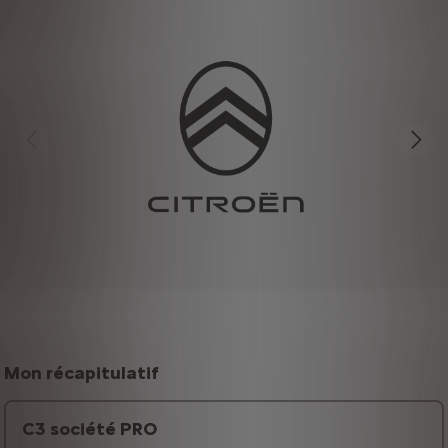
Mon récapitulatif
C3 société PRO