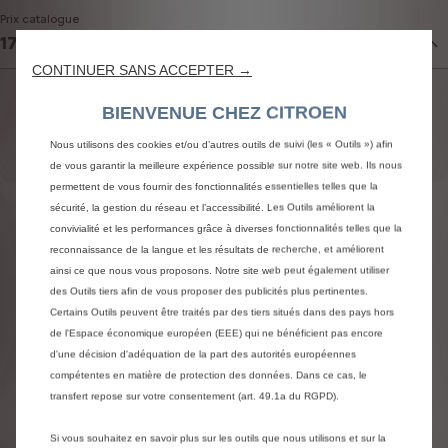
Prix catalogue
17 300 € HT
CONTINUER SANS ACCEPTER →
Prix TTC hors options
17 300 €
BIENVENUE CHEZ CITROEN
Personnalisation
0 €
Options
Nous utilisons des cookies et/ou d’autres outils de suivi (les « Outils ») afin
Total des options
0 €
de vous garantir la meilleure expérience possible sur notre site web. Ils nous
permettent de vous fournir des fonctionnalités essentielles telles que la
sécurité, la gestion du réseau et l’accessibilité. Les Outils améliorent la
De série
convivialité et les performances grâce à diverses fonctionnalités telles que la
reconnaissance de la langue et les résultats de recherche, et améliorent
Design extérieur
ainsi ce que nous vous proposons. Notre site web peut également utiliser
des Outils tiers afin de vous proposer des publicités plus pertinentes.
Color Clips Infra Rouge
Certains Outils peuvent être traités par des tiers situés dans des pays hors
Projecteurs LED
de l'Espace économique européen (EEE) qui ne bénéficient pas encore
Pack Design
d'une décision d'adéquation de la part des autorités européennes
compétentes en matière de protection des données. Dans ce cas, le
transfert repose sur votre consentement (art. 49.1a du RGPD).
Confort & Sécurité
Aide au stationnement arrière
Si vous souhaitez en savoir plus sur les outils que nous utilisons et sur la