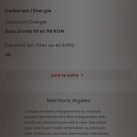
Carburant / Energie
Carburant/Energie
Sans plomb 95 et 98 RON
Capacité (en litres ou en kWh)
44
Lire la suite
Mentions légales
Certains
modèles,
équipements
ou
couleurs
peuvent
provisoirement
être
indisponibles.
Nos
brochures
électroniques
sont
à
votre
disposition
pour
vous
fournir
toute
information
ou
précision
utile.
(Certaines
données
demeurent
indicatives,