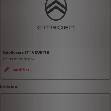
Enjoliveurs 17'' AZURITE
inclus dans le prix
Modifier
Intérieur