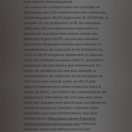
sous
réserve
d'homologation).
Les
valeurs
de
consommation
de
carburant
et
d'émissions
de
CO2
mentionnées
sont
conformes
à
l'homologation
WLTP
(règlement
UE
2017/948).
À
compter
du
1er
septembre
2018,
les
nouveaux
véhicules
sont
réceptionnés
par
type
selon
la
procédure
mondiale
harmonisée
d'essai
des
véhicules
légers
(WLTP),
qui
est
une
nouvelle
procédure
d'essai
plus
réaliste
pour
mesurer
la
consommation
de
carburant
et
les
émissions
de
CO2.
Le
WLTP
remplace
totalement
le
nouveau
cycle
de
conduite
européen
(NEDC),
qui
était
la
procédure
de
test
utilisée
précédemment.
En
raison
de
conditions
de
test
plus
réalistes,
la
consommation
de
carburant
et
les
émissions
de
CO2
mesurées
dans
le
cadre
du
WLTP
sont
souvent
supérieures
à
celles
mesurées
dans
le
cadre
du
NEDC.
Les
chiffres
de
consommation
de
carburant
et
d’émissions
de
CO2
peuvent
varier
selon
des
équipements
spécifiques,
les
options
et
le
format
des
pneus.
Veuillez
contacter
votre
revendeur
pour
plus
d'informations.
Pour
plus
d'informations
https://www.citroen.fr/univers-
citroen/consommation-usage.html
Véhicule
présenté
à
titre
indicatif
pouvant
ne
pas