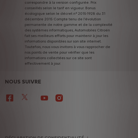
correspondre
à
la
version
configurée.
Prix
conseillés
selon
le
tarif
en
vigueur.
Bonus
écologique
selon
le
décret
n°
2015-1928
du
31
décembre
2015
Compte
tenu
de
l'évolution
permanente
de
notre
gamme
et
de
la
complexité
des
systèmes
informatiques,
Automobiles
Citroën
fait
ses
meilleurs
efforts
pour
maintenir
à
jour
les
informations
disponibles
sur
son
site
internet.
Toutefois,
nous
vous
invitons
à
vous
rapprocher
de
nos
points
de
vente
pour
vérifier
que
les
informations
collectées
sur
ce
site
sont
effectivement
à
jour.
NOUS SUIVRE
DÉCLARATION DE CONFIDENTIALITÉ