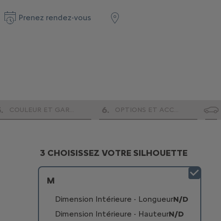
Prenez rendez-vous
5
.
6
.
COULEUR ET GARNISSAGE
OPTIONS ET ACCESSOIRES
3 CHOISISSEZ VOTRE SILHOUETTE
M
Dimension Intérieure - Longueur
N/D
Dimension Intérieure - Hauteur
N/D