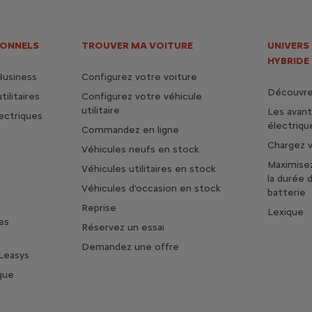
IONNELS
TROUVER MA VOITURE
UNIVERS
HYBRIDE
Business
Configurez votre voiture
Découvrez
ilitaires
Configurez votre véhicule
utilitaire
Les avan
lectriques
électriqu
Commandez en ligne
Chargez v
Véhicules neufs en stock
Maximise
Véhicules utilitaires en stock
la durée 
Véhicules d'occasion en stock
batterie
Reprise
Lexique
es
Réservez un essai
Demandez une offre
Leasys
que