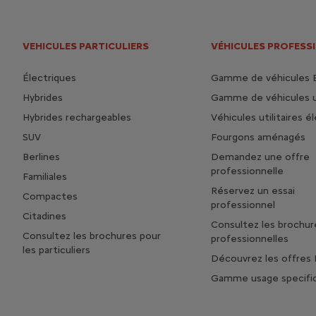
VEHICULES PARTICULIERS
VÉHICULES PROFESS
Électriques
Gamme de véhicules 
Hybrides
Gamme de véhicules ut
Hybrides rechargeables
Véhicules utilitaires é
SUV
Fourgons aménagés
Berlines
Demandez une offre
professionnelle
Familiales
Réservez un essai
Compactes
professionnel
Citadines
Consultez les brochur
Consultez les brochures pour
professionnelles
les particuliers
Découvrez les offres 
Gamme usage specifi