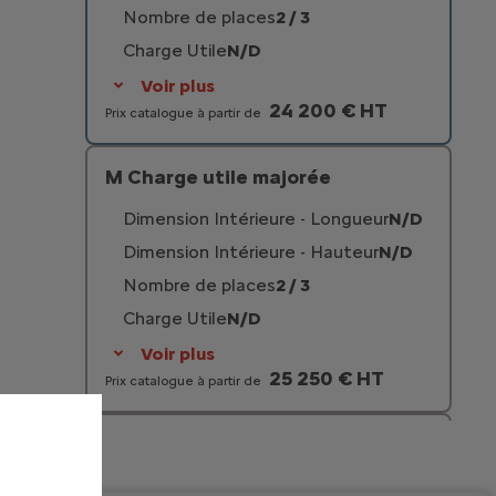
Nombre de places
2 / 3
Charge Utile
N/D
Voir plus
24 200 € HT
Prix catalogue à partir de
M Charge utile majorée
Dimension Intérieure - Longueur
N/D
Dimension Intérieure - Hauteur
N/D
Nombre de places
2 / 3
Charge Utile
N/D
Voir plus
25 250 € HT
Prix catalogue à partir de
XL
Dimension Intérieure - Longueur
N/D