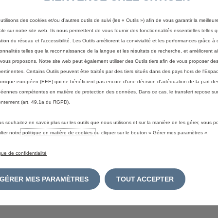
Choisir l'affichage de prix
utilisons des cookies et/ou d’autres outils de suivi (les « Outils ») afin de vous garantir la meilleu
ble sur notre site web. Ils nous permettent de vous fournir des fonctionnalités essentielles telles q
stion du réseau et l’accessibilité. Les Outils améliorent la convivialité et les performances grâce à 
ionnalités telles que la reconnaissance de la langue et les résultats de recherche, et améliorent a
Mentions légales
vous proposons. Notre site web peut également utiliser des Outils tiers afin de vous proposer des
pertinentes. Certains Outils peuvent être traités par des tiers situés dans des pays hors de l'Espa
s
ou
couleurs
peuvent
provisoirement
être
indisponibles.
Nos
brochures
électro
mique européen (EEE) qui ne bénéficient pas encore d'une décision d'adéquation de la part des
ion
ou
précision
utile.
(Certaines
données
demeurent
indicatives,
sous
réserve
d
éennes compétentes en matière de protection des données. Dans ce cas, le transfert repose sur
de
carburant
et
d'émissions
de
CO2
mentionnées
sont
conformes
à
l'homologati
ptembre
2018,
les
nouveaux
véhicules
sont
réceptionnés
par
type
selon
la
proc
ntement (art. 49.1a du RGPD).
LTP),
qui
est
une
nouvelle
procédure
d'essai
plus
réaliste
pour
mesurer
la
conso
mplace
totalement
le
nouveau
cycle
de
conduite
européen
(NEDC),
qui
était
la
us souhaitez en savoir plus sur les outils que nous utilisons et sur la manière de les gérer, vous 
onditions
de
test
plus
réalistes,
la
consommation
de
carburant
et
les
émissions
d
lter notre
politique en matière de cookies
ou cliquer sur le bouton « Gérer mes paramètres ».
res
à
celles
mesurées
dans
le
cadre
du
NEDC.
Les
chiffres
de
consommation
d
équipements
spécifiques,
les
options
et
le
format
des
pneus.
Veuillez
contacter
ique de confidentialité
mations
https://www.citroen.fr/univers-citroen/consommation-usage.html
Véhicul
la
version
configurée.
Prix
conseillés
selon
le
tarif
en
vigueur.
Bonus
écologique
tenu
de
l'évolution
permanente
de
notre
gamme
et
de
la
complexité
des
syst
GÉRER MES PARAMÈTRES
TOUT ACCEPTER
lleurs
efforts
pour
maintenir
à
jour
les
informations
disponibles
sur
son
site
inter
de
vente
pour
vérifier
que
les
informations
collectées
sur
ce
site
sont
effectiv