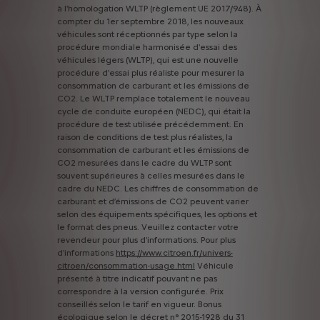
à
l'homologation
WLTP
(règlement
UE
2017/948).
À
compter
du
1er
septembre
2018,
les
nouveaux
véhicules
sont
réceptionnés
par
type
selon
la
procédure
mondiale
harmonisée
d'essai
des
véhicules
légers
(WLTP),
qui
est
une
nouvelle
procédure
d'essai
plus
réaliste
pour
mesurer
la
consommation
de
carburant
et
les
émissions
de
CO2.
Le
WLTP
remplace
totalement
le
nouveau
cycle
de
conduite
européen
(NEDC),
qui
était
la
procédure
de
test
utilisée
précédemment.
En
raison
de
conditions
de
test
plus
réalistes,
la
consommation
de
carburant
et
les
émissions
de
CO2
mesurées
dans
le
cadre
du
WLTP
sont
souvent
supérieures
à
celles
mesurées
dans
le
cadre
du
NEDC.
Les
chiffres
de
consommation
de
carburant
et
d’émissions
de
CO2
peuvent
varier
selon
des
équipements
spécifiques,
les
options
et
le
format
des
pneus.
Veuillez
contacter
votre
revendeur
pour
plus
d'informations.
Pour
plus
d'informations
https://www.citroen.fr/univers-
citroen/consommation-usage.html
Véhicule
présenté
à
titre
indicatif
pouvant
ne
pas
correspondre
à
la
version
configurée.
Prix
conseillés
selon
le
tarif
en
vigueur.
Bonus
écologique
selon
le
décret
n°
2015-1928
du
31