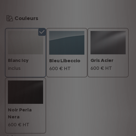
Couleurs
Blanc Icy
Gris Acier
Bleu Libeccio
inclus
600 € HT
600 € HT
Noir Perla
Nera
600 € HT