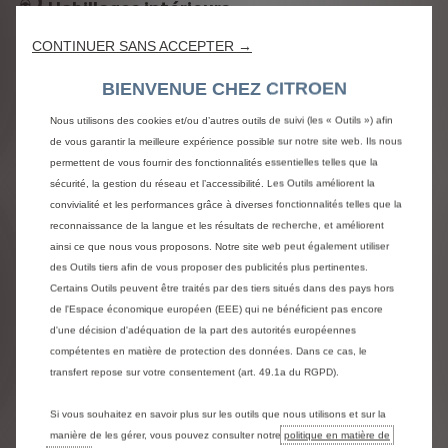
Habillages intérieurs
CONTINUER SANS ACCEPTER →
BIENVENUE CHEZ CITROEN
Nous utilisons des cookies et/ou d’autres outils de suivi (les « Outils ») afin
de vous garantir la meilleure expérience possible sur notre site web. Ils nous
permettent de vous fournir des fonctionnalités essentielles telles que la
sécurité, la gestion du réseau et l’accessibilité. Les Outils améliorent la
convivialité et les performances grâce à diverses fonctionnalités telles que la
reconnaissance de la langue et les résultats de recherche, et améliorent
ainsi ce que nous vous proposons. Notre site web peut également utiliser
Tissu Curitiba Triton Meltem
des Outils tiers afin de vous proposer des publicités plus pertinentes.
inclus
Certains Outils peuvent être traités par des tiers situés dans des pays hors
de l'Espace économique européen (EEE) qui ne bénéficient pas encore
d'une décision d'adéquation de la part des autorités européennes
compétentes en matière de protection des données. Dans ce cas, le
transfert repose sur votre consentement (art. 49.1a du RGPD).
Si vous souhaitez en savoir plus sur les outils que nous utilisons et sur la
manière de les gérer, vous pouvez consulter notre
politique en matière de