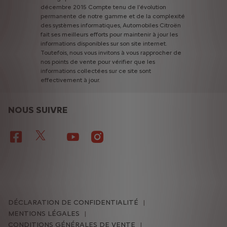
décembre
2015
Compte
tenu
de
l'évolution
permanente
de
notre
gamme
et
de
la
complexité
des
systèmes
informatiques,
Automobiles
Citroën
fait
ses
meilleurs
efforts
pour
maintenir
à
jour
les
informations
disponibles
sur
son
site
internet.
Toutefois,
nous
vous
invitons
à
vous
rapprocher
de
nos
points
de
vente
pour
vérifier
que
les
informations
collectées
sur
ce
site
sont
effectivement
à
jour.
NOUS SUIVRE
DÉCLARATION DE CONFIDENTIALITÉ
MENTIONS LÉGALES
CONDITIONS GÉNÉRALES DE VENTE