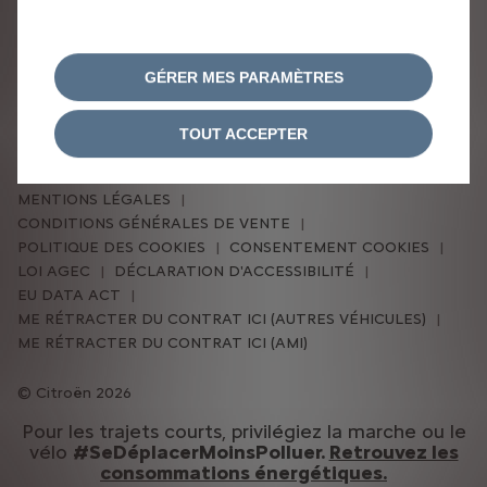
Afficher les détails
GÉRER MES PARAMÈTRES
TOUT ACCEPTER
DÉCLARATION DE CONFIDENTIALITÉ
MENTIONS LÉGALES
CONDITIONS GÉNÉRALES DE VENTE
POLITIQUE DES COOKIES
CONSENTEMENT COOKIES
LOI AGEC
DÉCLARATION D'ACCESSIBILITÉ
EU DATA ACT
ME RÉTRACTER DU CONTRAT ICI (AUTRES VÉHICULES)
ME RÉTRACTER DU CONTRAT ICI (AMI)
Citroën 2026
Pour les trajets courts, privilégiez la marche ou le
vélo
#SeDéplacerMoinsPolluer.
Retrouvez les
consommations énergétiques.