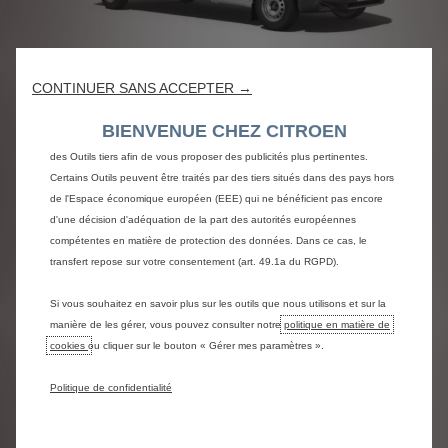
Nous utilisons des cookies et/ou d’autres outils de suivi (les « Outils ») afin
de vous garantir la meilleure expérience possible sur notre site web. Ils nous
permettent de vous fournir des fonctionnalités essentielles telles que la
sécurité, la gestion du réseau et l’accessibilité. Les Outils améliorent la
Jumper Benne (Acier 3150 mm)
CONTINUER SANS ACCEPTER →
convivialité et les performances grâce à diverses fonctionnalités telles que la
L2 3.5T Renforcé Diesel 140 ch
reconnaissance de la langue et les résultats de recherche, et améliorent
BIENVENUE CHEZ CITROEN
Manuelle First
ainsi ce que nous vous proposons. Notre site web peut également utiliser
des Outils tiers afin de vous proposer des publicités plus pertinentes.
Certains Outils peuvent être traités par des tiers situés dans des pays hors
299 € HT/mois
de l'Espace économique européen (EEE) qui ne bénéficient pas encore
À partir de
d'une décision d'adéquation de la part des autorités européennes
compétentes en matière de protection des données. Dans ce cas, le
Crédit-bail 60 mois/100 000 km
transfert repose sur votre consentement (art. 49.1a du RGPD).
(1)
après un 1er loyer de 6 700 € HT
Si vous souhaitez en savoir plus sur les outils que nous utilisons et sur la
manière de les gérer, vous pouvez consulter notre
politique en matière de
PROFITEZ DE L' OFFRE
cookies
ou cliquer sur le bouton « Gérer mes paramètres ».
Politique de confidentialité
CONFIGUREZ ET VOIR LES PRIX