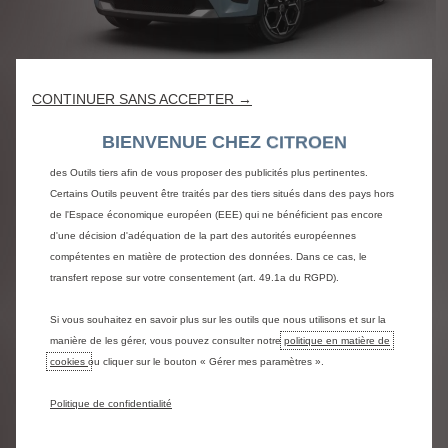
Nous utilisons des cookies et/ou d’autres outils de suivi (les « Outils ») afin
de vous garantir la meilleure expérience possible sur notre site web. Ils nous
permettent de vous fournir des fonctionnalités essentielles telles que la
sécurité, la gestion du réseau et l’accessibilité. Les Outils améliorent la
ë-C3 Électrique 113ch,
CONTINUER SANS ACCEPTER →
convivialité et les performances grâce à diverses fonctionnalités telles que la
boîte automatique,
reconnaissance de la langue et les résultats de recherche, et améliorent
BIENVENUE CHEZ CITROEN
BUSINESS
ainsi ce que nous vous proposons. Notre site web peut également utiliser
des Outils tiers afin de vous proposer des publicités plus pertinentes.
Certains Outils peuvent être traités par des tiers situés dans des pays hors
440 €/mois
À partir de
de l'Espace économique européen (EEE) qui ne bénéficient pas encore
d'une décision d'adéquation de la part des autorités européennes
Après un apport de 0 € prime CEE de 580 € incluse (1)
compétentes en matière de protection des données. Dans ce cas, le
LLD 36 mois / 45000 km
transfert repose sur votre consentement (art. 49.1a du RGPD).
Assistance 24/7*, Véhicule de Remplacement
Intermédiaire*, Couverture Défaillance Étendue*,
Si vous souhaitez en savoir plus sur les outils que nous utilisons et sur la
Entretien* et Frais de gestion inclus
manière de les gérer, vous pouvez consulter notre
politique en matière de
cookies
ou cliquer sur le bouton « Gérer mes paramètres ».
PROFITEZ DE L' OFFRE
Politique de confidentialité