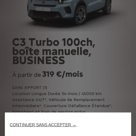
C3 Turbo 100ch,
boîte manuelle,
BUSINESS
319 €/mois
À partir de
SANS APPORT (1)
Location Longue Durée 36 mois / 45000 km
Assistance 24/7*, Véhicule de Remplacement
Intermédiaire*, Couverture Défaillance Étendue*,
Entretien* et Frais de gestion inclus
CONTINUER SANS ACCEPTER →
PROFITEZ DE L' OFFRE