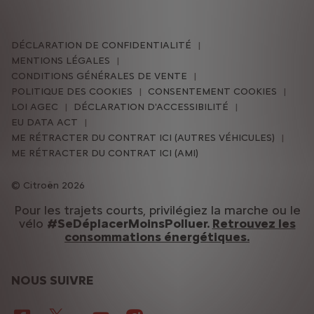
DÉCLARATION DE CONFIDENTIALITÉ
MENTIONS LÉGALES
CONDITIONS GÉNÉRALES DE VENTE
POLITIQUE DES COOKIES
CONSENTEMENT COOKIES
LOI AGEC
DÉCLARATION D'ACCESSIBILITÉ
EU DATA ACT
ME RÉTRACTER DU CONTRAT ICI (AUTRES VÉHICULES)
ME RÉTRACTER DU CONTRAT ICI (AMI)
Citroën 2026
Pour les trajets courts, privilégiez la marche ou le
vélo
#SeDéplacerMoinsPolluer.
Retrouvez les
consommations énergétiques.
NOUS SUIVRE