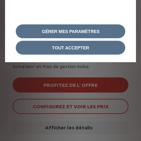
boîte automatique,
BUSINESS
355 €/mois
À partir de
GÉRER MES PARAMÈTRES
SANS APPORT (1)
Location Longue Durée 36 mois / 45000 km
TOUT ACCEPTER
Assistance 24/7*, Véhicule de Remplacement
Intermédiaire*, Couverture Défaillance Étendue*,
Entretien* et Frais de gestion inclus
PROFITEZ DE L' OFFRE
CONFIGUREZ ET VOIR LES PRIX
Afficher les détails