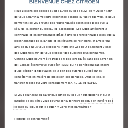
BIENVENUE CHEZ CITROEN
Nous utilisons des cookies et/ou d’autres outils de suivi (les « Outils ») afin
CONFIGUREZ ET VOIR LES PRIX
de vous garantir la meilleure expérience possible sur notre site web. Ils nous
permettent de vous fournir des fonctionnalités essentielles telles que la
sécurité, la gestion du réseau et l’accessibilité. Les Outils améliorent la
Afficher les détails
convivialité et les performances grâce à diverses fonctionnalités telles que la
reconnaissance de la langue et les résultats de recherche, et améliorent
ainsi ce que nous vous proposons. Notre site web peut également utiliser
des Outils tiers afin de vous proposer des publicités plus pertinentes.
Certains Outils peuvent être traités par des tiers situés dans des pays hors
de l'Espace économique européen (EEE) qui ne bénéficient pas encore
d'une décision d'adéquation de la part des autorités européennes
compétentes en matière de protection des données. Dans ce cas, le
transfert repose sur votre consentement (art. 49.1a du RGPD).
Si vous souhaitez en savoir plus sur les outils que nous utilisons et sur la
manière de les gérer, vous pouvez consulter notre
politique en matière de
cookies
ou cliquer sur le bouton « Gérer mes paramètres ».
C3 Hybride 110ch,
Politique de confidentialité