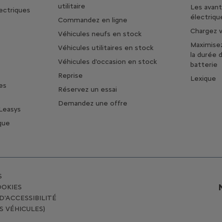
utilitaire
Les avan
lectriques
électriqu
Commandez en ligne
Chargez v
Véhicules neufs en stock
Maximise
Véhicules utilitaires en stock
la durée 
Véhicules d'occasion en stock
batterie
Reprise
Lexique
es
Réservez un essai
Demandez une offre
Leasys
que
S
OOKIES
'ACCESSIBILITÉ
S VÉHICULES)