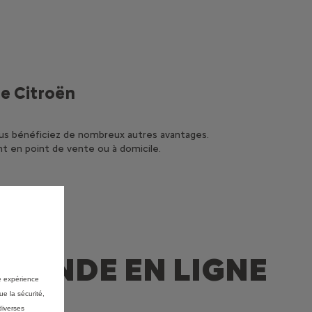
e Citroën
ous bénéficiez de nombreux autres avantages.
nt en point de vente ou à domicile.
MMANDE EN LIGNE
re expérience
ue la sécurité,
diverses