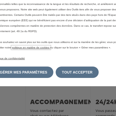
Votre Citroën depuis votre domicile
ionnalités telles que la reconnaissance de la langue et les résultats de recherche, et améliorent a
vous proposons. Notre site web peut également utiliser des Outils tiers afin de vous proposer des
pertinentes. Certains Outils peuvent être traités par des tiers situés dans des pays hors de l'Espa
mique européen (EEE) qui ne bénéficient pas encore d'une décision d'adéquation de la part des
éennes compétentes en matière de protection des données. Dans ce cas, le transfert repose sur
ntement (art. 49.1a du RGPD).
us souhaitez en savoir plus sur les outils que nous utilisons et sur la manière de les gérer, vous 
lter notre
politique en matière de cookies
ou cliquer sur le bouton « Gérer mes paramètres ».
ique de confidentialité
GÉRER MES PARAMÈTRES
TOUT ACCEPTER
ACCOMPAGNEMENT
24/24
Vous contactez par
Vous passe
chat ou par téléphone
commande 