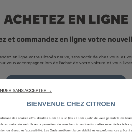
ACHETEZ EN LIGNE
ez et commandez en ligne votre nouvell
ndez en ligne votre Citroën neuve, sans sortir de chez vous, et v
ur vous accompagner lors de l'achat de votre voiture et vous livre
Commandez en ligne
NUER SANS ACCEPTER →
BIENVENUE CHEZ CITROEN
VANTAGES DE LA CO
utilisons des cookies et/ou d’autres outils de suivi (les « Outils ») afin de vous garantir la meilleu
ble sur notre site web. Ils nous permettent de vous fournir des fonctionnalités essentielles telles q
stion du réseau et l’accessibilité. Les Outils améliorent la convivialité et les performances grâce à 