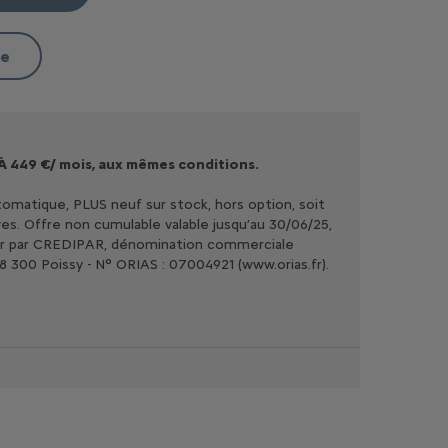
re
À 449 €/ mois, aux mêmes conditions.
omatique, PLUS neuf sur stock, hors option, soit
es. Offre non cumulable valable jusqu’au 30/06/25,
ssier par CREDIPAR, dénomination commerciale
78 300 Poissy - N° ORIAS : 07004921 (www.orias.fr).