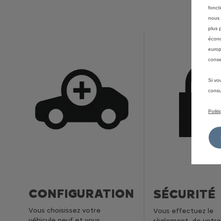
fonct
nous 
plus 
écono
europ
conse
Si vo
consu
Polit
CONFIGURATION
SÉCURITÉ
Vous choisissez votre
Vous effectuez le
véhicule neuf et vous
règlement de votre