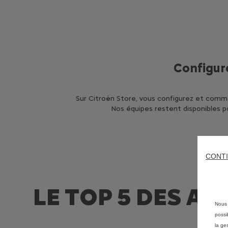
Configur
Sur Citroën Store, vous configurez et comma
Nos équipes restent disponibles po
CONTI
LE TOP 5 DES A
Nous 
possi
la ge