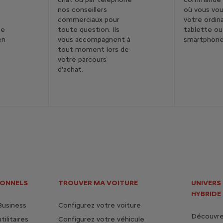
nos conseillers
où vous vou
commerciaux pour
votre ordin
ce
toute question. Ils
tablette ou
en
vous accompagnent à
smartphon
tout moment lors de
votre parcours
d'achat.
IONNELS
TROUVER MA VOITURE
UNIVERS
HYBRIDE
Business
Configurez votre voiture
Découvrez
ilitaires
Configurez votre véhicule