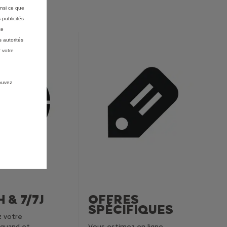
insi ce que
 publicités
ce
 autorités
 votre
pouvez
H &
7/7J
OFFRES
SPÉCIFIQUES
z votre
quand et
Vous estimez en ligne