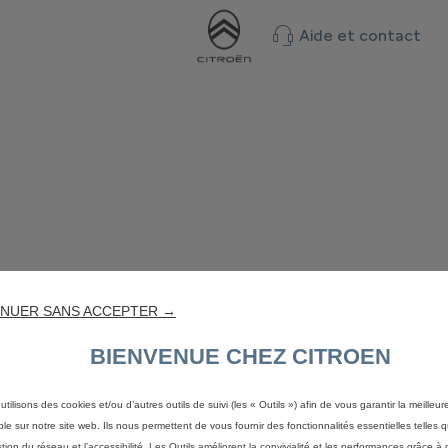
Aide et contact
NUER SANS ACCEPTER →
BIENVENUE CHEZ CITROEN
utilisons des cookies et/ou d’autres outils de suivi (les « Outils ») afin de vous garantir la meilleu
ble sur notre site web. Ils nous permettent de vous fournir des fonctionnalités essentielles telles q
stion du réseau et l’accessibilité. Les Outils améliorent la convivialité et les performances grâce à 