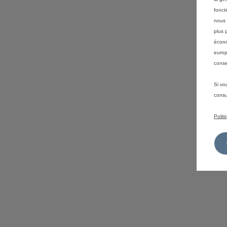
fonct
nous 
plus 
écono
europ
conse
Si vo
consu
Polit