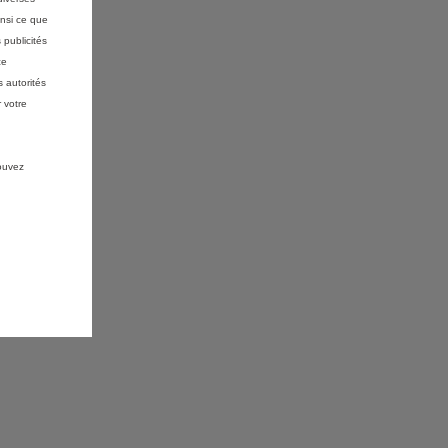
insi ce que
 publicités
ce
 autorités
 votre
pouvez