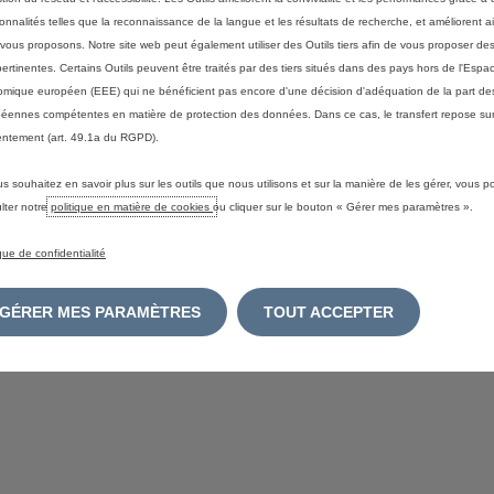
ionnalités telles que la reconnaissance de la langue et les résultats de recherche, et améliorent a
vous proposons. Notre site web peut également utiliser des Outils tiers afin de vous proposer des
pertinentes. Certains Outils peuvent être traités par des tiers situés dans des pays hors de l'Espa
mique européen (EEE) qui ne bénéficient pas encore d'une décision d'adéquation de la part des
éennes compétentes en matière de protection des données. Dans ce cas, le transfert repose sur
ntement (art. 49.1a du RGPD).
us souhaitez en savoir plus sur les outils que nous utilisons et sur la manière de les gérer, vous 
lter notre
politique en matière de cookies
ou cliquer sur le bouton « Gérer mes paramètres ».
ique de confidentialité
GÉRER MES PARAMÈTRES
TOUT ACCEPTER