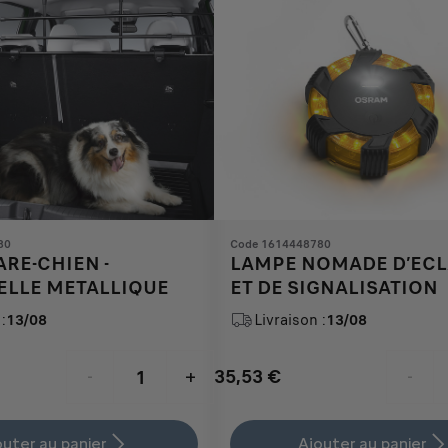
80
Code 1614448780
ARE-CHIEN -
LAMPE NOMADE D’ECL
ELLE METALLIQUE
ET DE SIGNALISATION
:
13/08
Livraison :
13/08
35,53
€
-
+
-
Price
Quantity
is
updated
outer au panier
Ajouter au panier