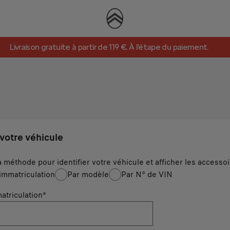
Livraison gratuite à partir de 119 €. À l’étape du paiement.
 votre véhicule
a méthode pour identifier votre véhicule et afficher les accesso
immatriculation
Par modèle
Par N° de VIN
atriculation
*