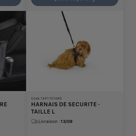
228,66
to:
€
1
Code 1691101680
URE
HARNAIS DE SECURITE -
TAILLE L
Livraison :
13/08