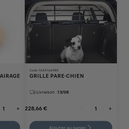
Code 1634166980
AIRAGE
GRILLE PARE-CHIEN
Livraison :
13/08
228,66
€
+
-
+
Price
Quantity
is
updated
Ajouter au panier