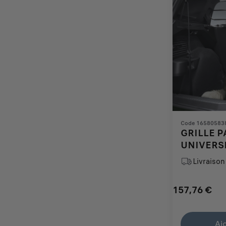
Code 16580583
GRILLE P
UNIVERS
Livraison 
157,76
€
Price
Quantity
is
updated
Aj