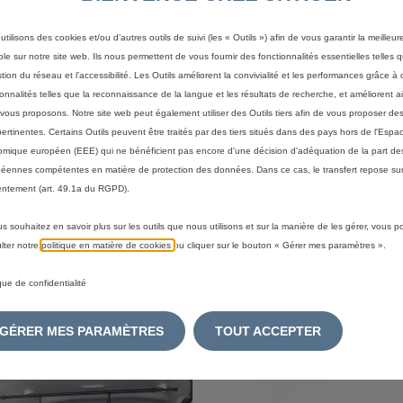
utilisons des cookies et/ou d’autres outils de suivi (les « Outils ») afin de vous garantir la meilleu
ble sur notre site web. Ils nous permettent de vous fournir des fonctionnalités essentielles telles q
stion du réseau et l’accessibilité. Les Outils améliorent la convivialité et les performances grâce à 
ionnalités telles que la reconnaissance de la langue et les résultats de recherche, et améliorent a
vous proposons. Notre site web peut également utiliser des Outils tiers afin de vous proposer des
pertinentes. Certains Outils peuvent être traités par des tiers situés dans des pays hors de l'Espa
80
Code 1628560880
mique européen (EEE) qui ne bénéficient pas encore d'une décision d'adéquation de la part des
ECOURS ET
SUPPORT EXTINCTEUR
éennes compétentes en matière de protection des données. Dans ce cas, le transfert repose sur
SATION
ntement (art. 49.1a du RGPD).
:
13/08
Livraison :
13/08
us souhaitez en savoir plus sur les outils que nous utilisons et sur la manière de les gérer, vous 
lter notre
politique en matière de cookies
ou cliquer sur le bouton « Gérer mes paramètres ».
16,24
€
-
+
-
ique de confidentialité
Price
Quantity
is
updated
outer au panier
Ajouter au panier
GÉRER MES PARAMÈTRES
TOUT ACCEPTER
16,24
to:
€
1