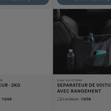
35,53
to:
€
1
80
Code 1691072080
UR - 2KG
SEPARATEUR DE VOIT
AVEC RANGEMENT
:
13/08
Livraison :
13/08