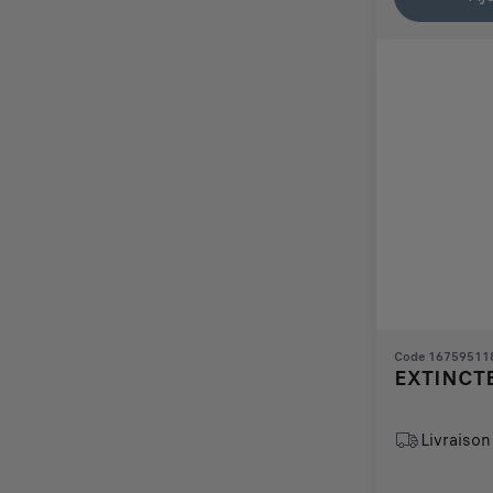
157,76
to:
€
1
Code 16759511
EXTINCTE
Livraison 