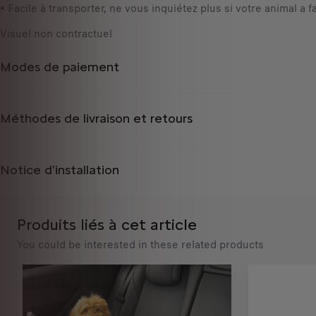
p
• Facile à transporter, ne vous inquiétez plus si votre animal a f
€
d
T
Visuel non contractuel
a
T
t
C
Modes de paiement
e
/
d
u
t
n
Méthodes de livraison et retours
o
i
:
t
1
é
Notice d'installation
Produits liés à cet article
You could be interested in these related products