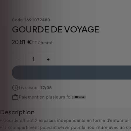
Code
1691072480
GOURDE DE VOYAGE
20,81 €
TTC/unité
P
r
-
+
i
Q
c
u
e
a
i
Livraison :
17/08
n
s
Paiement en plusieurs fois
t
2
i
0
Description
t
,
y
• Gourde offrant 2 espaces indépendants en forme d’entonnoir off
8
u
• Un compartiment pouvant servir pour la nourriture avec un c
1