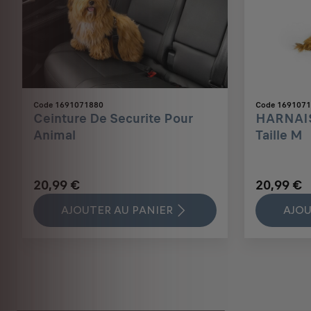
Code 1691071880
Code 169107
Ceinture De Securite Pour
HARNAIS
Animal
Taille M
20,99 €
20,99 €
AJOUTER AU PANIER
AJOU
Price
Price
Price
Price
Price
Price
Price