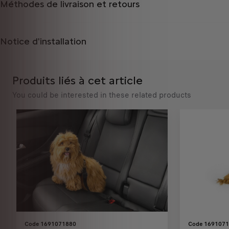
Méthodes de livraison et retours
o
i
:
t
1
é
Notice d'installation
Produits liés à cet article
You could be interested in these related products
Code 1691071880
Code 169107