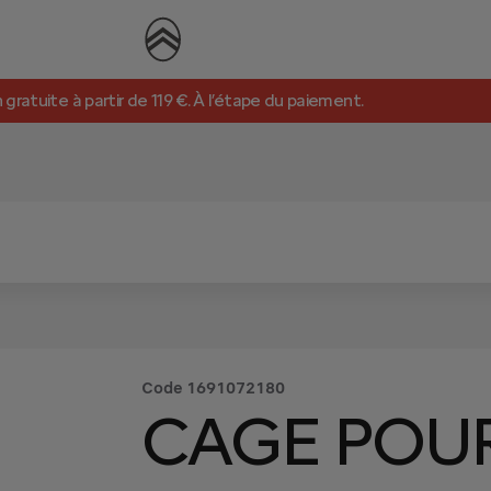
n gratuite à partir de 119 €. À l’étape du paiement.
Code
1691072180
CAGE POU