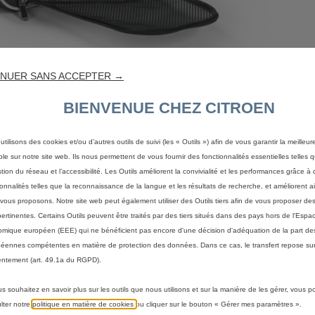
NUER SANS ACCEPTER →
BIENVENUE CHEZ CITROEN
utilisons des cookies et/ou d’autres outils de suivi (les « Outils ») afin de vous garantir la meilleu
ble sur notre site web. Ils nous permettent de vous fournir des fonctionnalités essentielles telles q
allant de 10-15 kg
stion du réseau et l’accessibilité. Les Outils améliorent la convivialité et les performances grâce à 
3 côtés en filet pour permettre une bonne aération.
ionnalités telles que la reconnaissance de la langue et les résultats de recherche, et améliorent a
vous proposons. Notre site web peut également utiliser des Outils tiers afin de vous proposer des
.
pertinentes. Certains Outils peuvent être traités par des tiers situés dans des pays hors de l'Espa
d elle est repliée.
mique européen (EEE) qui ne bénéficient pas encore d'une décision d'adéquation de la part des
éennes compétentes en matière de protection des données. Dans ce cas, le transfert repose sur
de transporter la cage à l'épaule.
ntement (art. 49.1a du RGPD).
us souhaitez en savoir plus sur les outils que nous utilisons et sur la manière de les gérer, vous 
lter notre
politique en matière de cookies
ou cliquer sur le bouton « Gérer mes paramètres ».