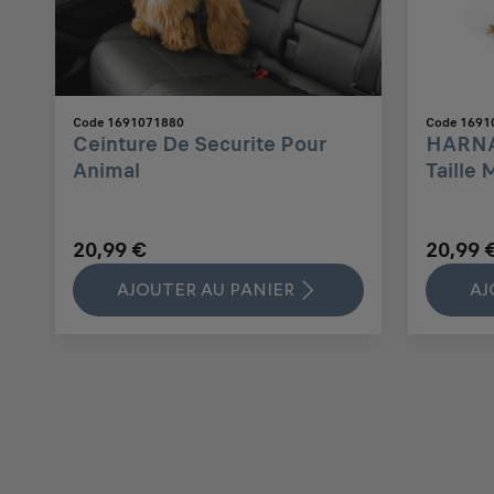
Code 1691071880
Code 1691
Ceinture De Securite Pour
HARNA
Animal
Taille 
20,99 €
20,99 
AJOUTER AU PANIER
AJ
Price
Price
Price
Price
Price
Price
Price
is
is
is
is
is
is
is
20,99
20,99
51,08
119,64
25,18
20,81
20,99