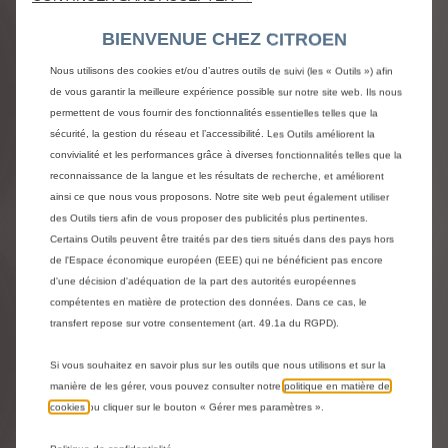
BIENVENUE CHEZ CITROEN
Livraison :
14/08
Nous utilisons des cookies et/ou d’autres outils de suivi (les « Outils ») afin
16,24
€
de vous garantir la meilleure expérience possible sur notre site web. Ils nous
-
+
permettent de vous fournir des fonctionnalités essentielles telles que la
Price
Quantity
sécurité, la gestion du réseau et l’accessibilité. Les Outils améliorent la
convivialité et les performances grâce à diverses fonctionnalités telles que la
is
updated
Ajouter au panier
reconnaissance de la langue et les résultats de recherche, et améliorent
16,24
to:
ainsi ce que nous vous proposons. Notre site web peut également utiliser
€
1
des Outils tiers afin de vous proposer des publicités plus pertinentes.
Certains Outils peuvent être traités par des tiers situés dans des pays hors
de l'Espace économique européen (EEE) qui ne bénéficient pas encore
d'une décision d'adéquation de la part des autorités européennes
compétentes en matière de protection des données. Dans ce cas, le
transfert repose sur votre consentement (art. 49.1a du RGPD).
Si vous souhaitez en savoir plus sur les outils que nous utilisons et sur la
manière de les gérer, vous pouvez consulter notre
politique en matière de
cookies
ou cliquer sur le bouton « Gérer mes paramètres ».