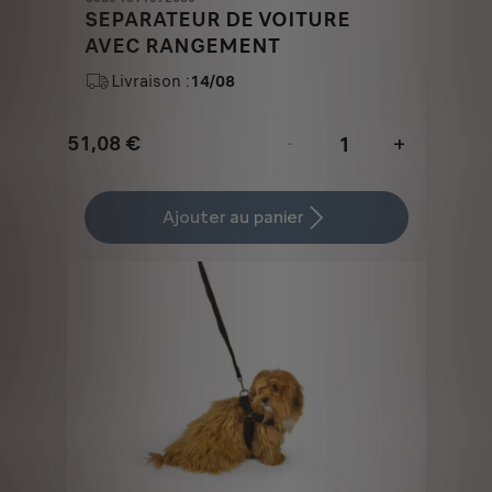
SEPARATEUR DE VOITURE
AVEC RANGEMENT
Livraison :
14/08
51,08
€
-
+
Price
Quantity
is
updated
Ajouter au panier
51,08
to:
€
1