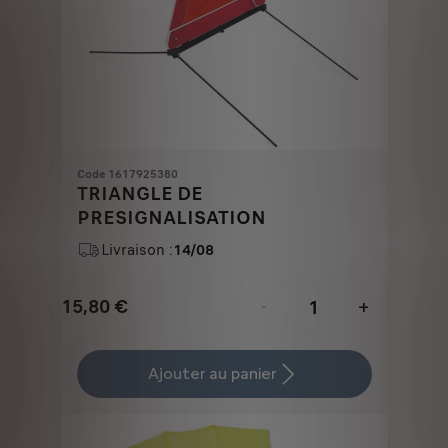
Code 1617925380
TRIANGLE DE
PRESIGNALISATION
Livraison :
14/08
15,80
€
-
+
Price
Quantity
is
updated
Ajouter au panier
15,80
to:
€
1