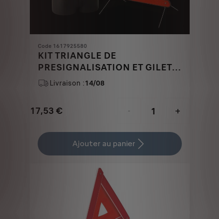
Code 1617925580
KIT TRIANGLE DE
PRESIGNALISATION ET GILET
DE SECURITE
Livraison :
14/08
17,53
€
-
+
Price
Quantity
is
updated
Ajouter au panier
17,53
to:
€
1