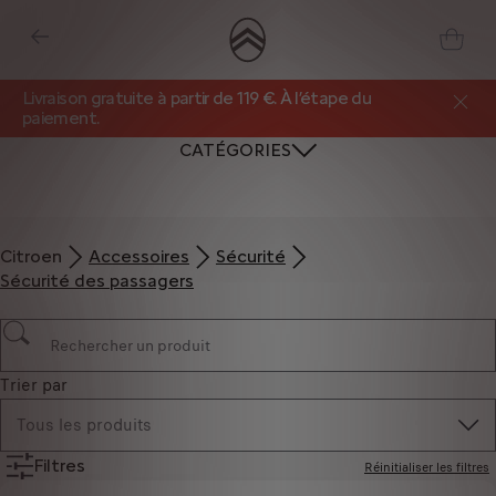
Livraison gratuite à partir de 119 €. À l’étape du
paiement.
CATÉGORIES
Citroen
Accessoires
Sécurité
Sécurité des passagers
Trier par
Tous les produits
Filtres
Réinitialiser les filtres