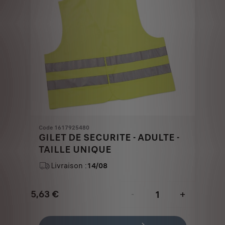
Code 1617925480
GILET DE SECURITE - ADULTE -
TAILLE UNIQUE
Livraison :
14/08
5,63
€
-
+
Price
Quantity