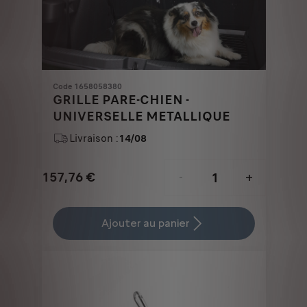
Code 1658058380
GRILLE PARE-CHIEN -
UNIVERSELLE METALLIQUE
Livraison :
14/08
157,76
€
-
+
Price
Quantity
is
updated
Ajouter au panier
157,76
to:
€
1