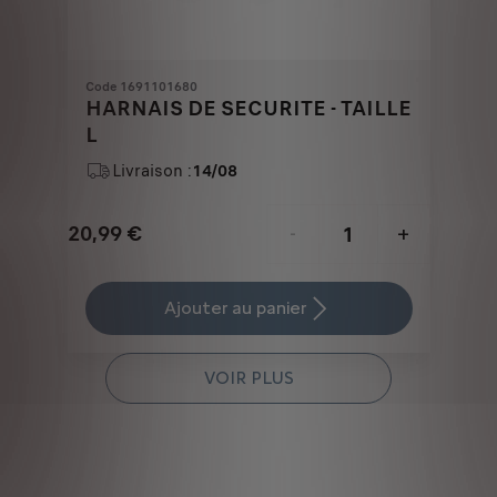
Code 1691101680
HARNAIS DE SECURITE - TAILLE
L
Livraison :
14/08
20,99
€
-
+
Price
Quantity
is
updated
Ajouter au panier
20,99
to:
€
1
VOIR PLUS