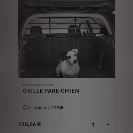
€
1
Code 1634166980
GRILLE PARE-CHIEN
Livraison :
14/08
228,66
€
-
+