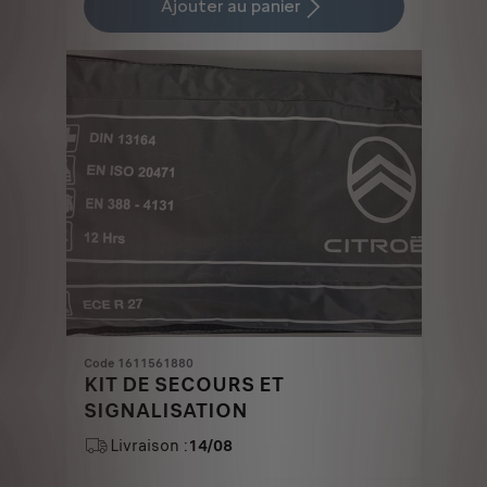
is
updated
Ajouter au panier
5,63
to:
€
1
Code 1611561880
KIT DE SECOURS ET
SIGNALISATION
Livraison :
14/08