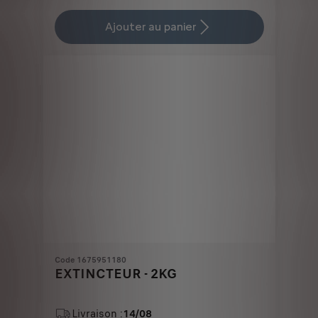
Price
Quantity
is
updated
Ajouter au panier
228,66
to:
€
1
Code 1675951180
EXTINCTEUR - 2KG
Livraison :
14/08