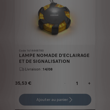
Code 1614448780
LAMPE NOMADE D’ECLAIRAGE
ET DE SIGNALISATION
Livraison :
14/08
35,53
€
-
+
Price
Quantity
is
updated
Ajouter au panier
35,53
to: