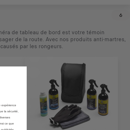
6
améra de tableau de bord est votre témoin
sager de la route. Avec nos produits anti-martres,
 causés par les rongeurs.
re expérience
ue la sécurité,
diverses
insi ce que
 publicités