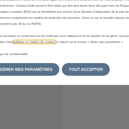
pertinentes. Certains Outils peuvent être traités par des tiers situés dans des pays hors de l'Espa
81680
Code 1667302980
mique européen (EEE) qui ne bénéficient pas encore d'une décision d'adéquation de la part des
ANT VITRE - NOIRE
BLOC ODORANT ANTI-
éennes compétentes en matière de protection des données. Dans ce cas, le transfert repose sur
MARTRES
ntement (art. 49.1a du RGPD).
:
13/08
Livraison :
13/08
us souhaitez en savoir plus sur les outils que nous utilisons et sur la manière de les gérer, vous 
lter notre
politique en matière de cookies
ou cliquer sur le bouton « Gérer mes paramètres ».
26,48
€
-
+
-
ique de confidentialité
Price
Quantity
is
updated
outer au panier
Ajouter au panier
GÉRER MES PARAMÈTRES
TOUT ACCEPTER
26,48
to:
€
1