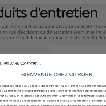
uits d'entretien
 qui renforcent la sécurité de votre véhicule: la c
 en cas d’accident ou d’altercation avec un autre u
ez votre Opel de façon optimale contre les dégâts
NUER SANS ACCEPTER →
BIENVENUE CHEZ CITROEN
utilisons des cookies et/ou d’autres outils de suivi (les « Outils ») afin de vous garantir la meilleu
ble sur notre site web. Ils nous permettent de vous fournir des fonctionnalités essentielles telles q
stion du réseau et l’accessibilité. Les Outils améliorent la convivialité et les performances grâce à 
ionnalités telles que la reconnaissance de la langue et les résultats de recherche, et améliorent a
vous proposons. Notre site web peut également utiliser des Outils tiers afin de vous proposer des