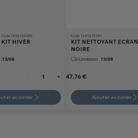
Code 1656160380
Code 1641675780
KIT HIVER
KIT NETTOYANT ECRAN 
NOIRE
:
13/08
Livraison :
13/08
47,76
€
-
+
-
Price
Quantity
is
updated
outer au panier
Ajouter au panier
47,76
to:
€
1