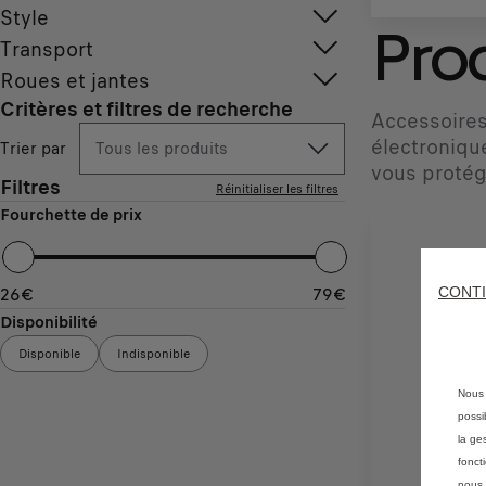
Style
Prod
Transport
Roues et jantes
Critères et filtres de recherche
Accessoires
électronique
Trier par
Tous les produits
vous protég
Filtres
Réinitialiser les filtres
Fourchette de prix
CONTI
26
€
79
€
Disponibilité
Disponible
Indisponible
Nous 
possi
la ge
fonct
nous 