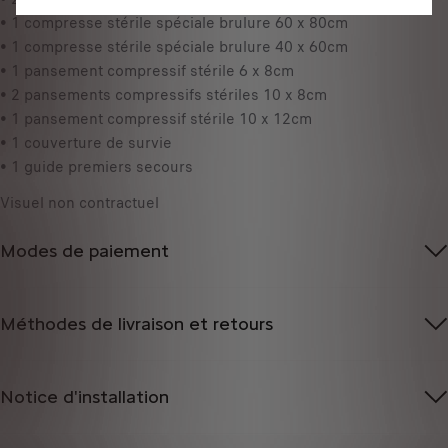
• 1 compresse stérile spéciale brulure 60 x 80cm
• 1 compresse stérile spéciale brulure 40 x 60cm
• 1 pansement compressif stérile 6 x 8cm
• 2 pansements compressifs stériles 10 x 8cm
• 1 pansement compressif stérile 10 x 12cm
• 1 couverture de survie
• 1 guide premiers secours
Visuel non contractuel
Modes de paiement
Méthodes de livraison et retours
Notice d'installation