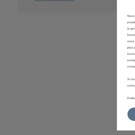
Nous 
possi
la ge
fonct
nous 
plus 
écono
europ
conse
Si vo
consu
Polit