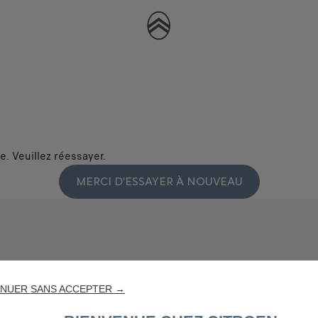
. Veuillez réessayer.
MERCI D'ESSAYER À NOUVEAU
NUER SANS ACCEPTER →