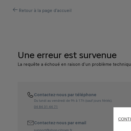
Retour à la page d'accueil
Une erreur est survenue
La requête a échoué en raison d'un problème technique
Contactez-nous par téléphone
Du lundi au vendredi de 9h à 17h (sauf jours fériés).
04 84 31 44 71
CONTI
Contactez-nous par email
support@shop-citroen.fr