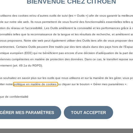
BIENVENUE CHEZ CITROEN
utilisons des cookies et/ou d’autres outils de suivi (les « Outils ») afin de vous garantir la meilleu
ble sur notre site web. Ils nous permettent de vous fournir des fonctionnalités essentielles telles q
stion du réseau et l’accessibilité. Les Outils améliorent la convivialité et les performances grâce à 
ionnalités telles que la reconnaissance de la langue et les résultats de recherche, et améliorent a
vous proposons. Notre site web peut également utiliser des Outils tiers afin de vous proposer des
pertinentes. Certains Outils peuvent être traités par des tiers situés dans des pays hors de l'Espa
mique européen (EEE) qui ne bénéficient pas encore d'une décision d'adéquation de la part des
éennes compétentes en matière de protection des données. Dans ce cas, le transfert repose sur
ntement (art. 49.1a du RGPD).
us souhaitez en savoir plus sur les outils que nous utilisons et sur la manière de les gérer, vous 
lter notre
politique en matière de cookies
ou cliquer sur le bouton « Gérer mes paramètres ».
ique de confidentialité
GÉRER MES PARAMÈTRES
TOUT ACCEPTER