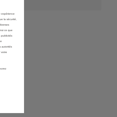
re expérience
ue la sécurité,
diverses
insi ce que
 publicités
ce
 autorités
 votre
pouvez