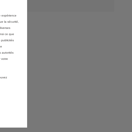
re expérience
ue la sécurité,
diverses
insi ce que
 publicités
ce
 autorités
 votre
pouvez