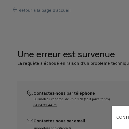
Retour à la page d'accueil
Une erreur est survenue
La requête a échoué en raison d'un problème technique
Contactez-nous par téléphone
Du lundi au vendredi de 9h à 17h (sauf jours fériés).
04 84 31 44 71
CONTI
Contactez-nous par email
support@shop-citroen.fr