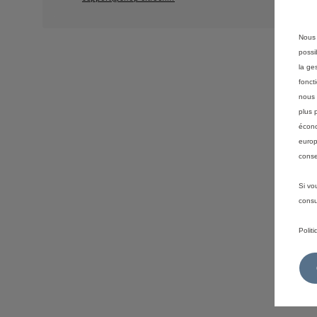
Nous 
possi
la ge
fonct
nous 
plus 
écono
europ
conse
Si vo
consu
Polit