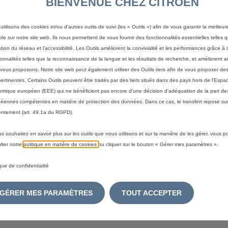
BIENVENUE CHEZ CITROEN
utilisons des cookies et/ou d’autres outils de suivi (les « Outils ») afin de vous garantir la meilleu
ble sur notre site web. Ils nous permettent de vous fournir des fonctionnalités essentielles telles q
stion du réseau et l’accessibilité. Les Outils améliorent la convivialité et les performances grâce à 
ionnalités telles que la reconnaissance de la langue et les résultats de recherche, et améliorent a
vous proposons. Notre site web peut également utiliser des Outils tiers afin de vous proposer des
pertinentes. Certains Outils peuvent être traités par des tiers situés dans des pays hors de l'Espa
mique européen (EEE) qui ne bénéficient pas encore d'une décision d'adéquation de la part des
éennes compétentes en matière de protection des données. Dans ce cas, le transfert repose sur
ntement (art. 49.1a du RGPD).
us souhaitez en savoir plus sur les outils que nous utilisons et sur la manière de les gérer, vous 
lter notre
politique en matière de cookies
ou cliquer sur le bouton « Gérer mes paramètres ».
ique de confidentialité
GÉRER MES PARAMÈTRES
TOUT ACCEPTER