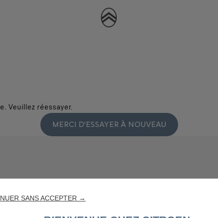
. Veuillez réessayer.
MERCI D'ESSAYER À NOUVEAU
NUER SANS ACCEPTER →