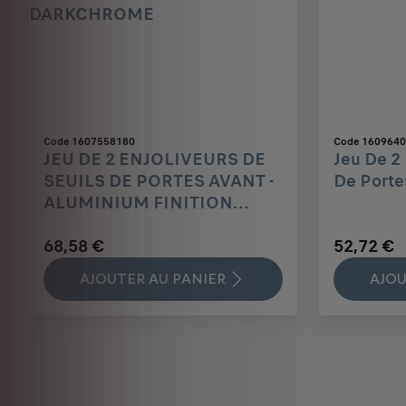
Code 1607558180
Code 160964
JEU DE 2 ENJOLIVEURS DE
Jeu De 2 
SEUILS DE PORTES AVANT -
De Porte
ALUMINIUM FINITION
DARKCHROME
68,58 €
52,72 €
AJOUTER AU PANIER
AJOU
Price
Price
Price
Price
Price
Price