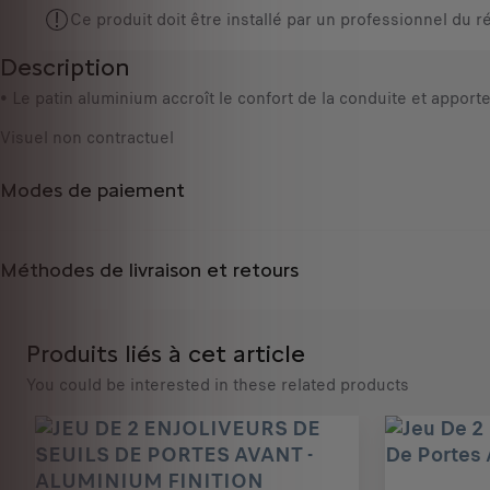
t
,
Ce produit doit être installé par un professionnel du 
y
4
Description
u
6
p
• Le patin aluminium accroît le confort de la conduite et appor
€
d
T
Visuel non contractuel
a
T
t
C
Modes de paiement
e
/
d
u
t
n
Méthodes de livraison et retours
o
i
:
t
1
é
Produits liés à cet article
You could be interested in these related products