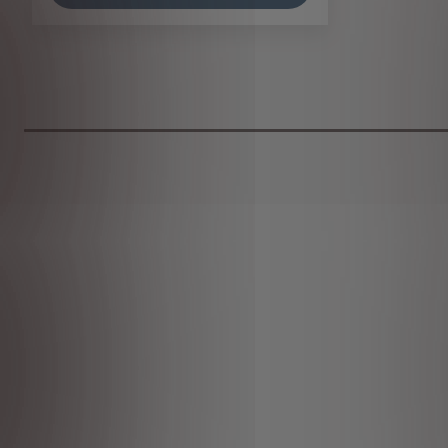
Price
is
68,58
€