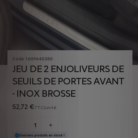
Code
1609640380
JEU DE 2 ENJOLIVEURS DE
SEUILS DE PORTES AVANT
- INOX BROSSE
52,72 €
TTC/unité
P
r
-
+
i
Derniers produits en stock !
Q
c