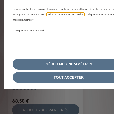
Produits liés à cet article
You could be interested in these related products
Si vous souhaitez en savoir plus sur les outils que nous utilisons et sur la manière de l
vous pouvez consulter notre
politique en matière de cookies
ou cliquer sur le bouton 
mes paramètres ».
Politique de confidentialité
GÉRER MES PARAMÈTRES
Code 2403CV
Pommeau De Levier De
TOUT ACCEPTER
Vitesses Bvm5 - Cuir Noir Et
Aluminium
68,58 €
AJOUTER AU PANIER