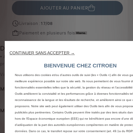
u
e
AJOUTER AU PANIER
a
i
n
s
Livraison :
17/08
t
5
Paiement en plusieurs fois
i
2
t
,
Description
y
7
CONTINUER SANS ACCEPTER →
u
• Avec ces enjoliveurs de seuils de portes, personnalisez et
2
p
protégez votre véhicule des éraflures.
€
BIENVENUE CHEZ CITROEN
d
T
Visuel non contractuel
Nous utilisons des cookies et/ou d’autres outils de suivi (les « Outils ») afin de vous gar
a
T
meilleure expérience possible sur notre site web. Ils nous permettent de vous fournir 
t
C
Modes de paiement
fonctionnalités essentielles telles que la sécurité, la gestion du réseau et l’accessibilit
e
/
Outils améliorent la convivialité et les performances grâce à diverses fonctionnalités te
d
u
reconnaissance de la langue et les résultats de recherche, et améliorent ainsi ce que
t
n
proposons. Notre site web peut également utiliser des Outils tiers afin de vous propos
Méthodes de livraison et retours
o
i
publicités plus pertinentes. Certains Outils peuvent être traités par des tiers situés da
hors de l'Espace économique européen (EEE) qui ne bénéficient pas encore d'une dé
:
t
d'adéquation de la part des autorités européennes compétentes en matière de protec
1
é
données. Dans ce cas, le transfert repose sur votre consentement (art. 49.1a du RGP