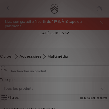
Livraison gratuite à partir de 119 €. À l’étape du
paiement.
CATÉGORIES
Citroen
Accessoires
Multimédia
Trier par
Tous les produits
Filtres
Réinitialiser les filtres