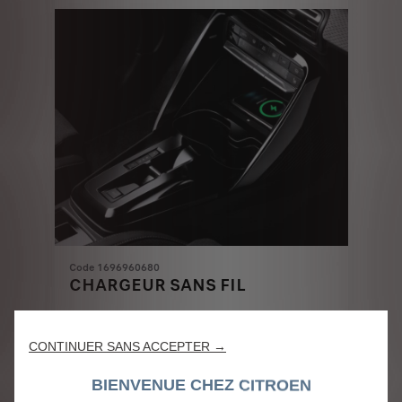
€
1
Code 1696960680
CHARGEUR SANS FIL
Livraison :
14/08
CONTINUER SANS ACCEPTER →
159,52
€
BIENVENUE CHEZ CITROEN
-
+