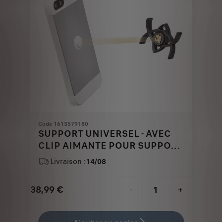
Code 1613579180
SUPPORT UNIVERSEL - AVEC
CLIP AIMANTE POUR SUPPORT
&QUOT;TETRAX&QUOT;
Livraison :
14/08
38,99
€
-
+
Price
Quantity
is
updated