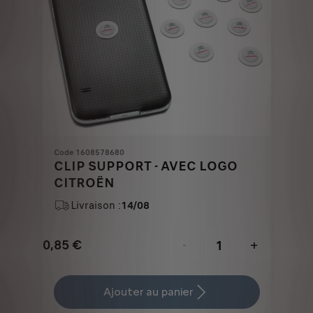
Code 1608578680
CLIP SUPPORT - AVEC LOGO
CITROËN
Livraison :
14/08
0,85
€
-
+
Price
Quantity
is
updated
Ajouter au panier
0,85
to: