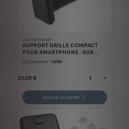
Code 1643195580
SUPPORT GRILLE COMPACT
POUR SMARTPHONE - SUR
AERATEUR
Livraison :
14/08
20,03
€
-
+
Price
Quantity
is
updated
Ajouter au panier
20,03
to:
€
1