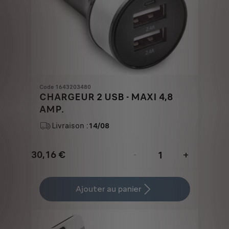
Code 1643203480
CHARGEUR 2 USB - MAXI 4,8
AMP.
Livraison :
14/08
30,16
€
-
+
Price
Quantity
is
updated
Ajouter au panier
30,16
to:
€
1