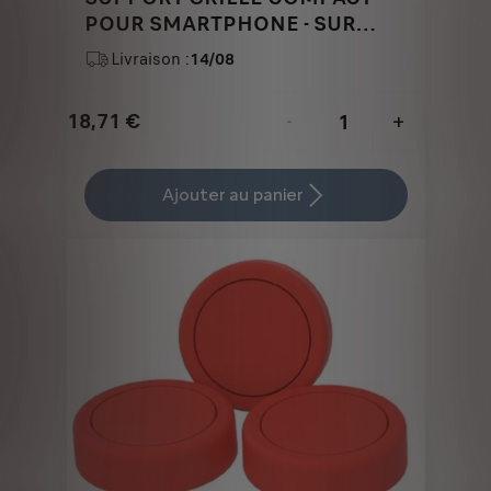
POUR SMARTPHONE - SUR
AERATEUR
Livraison :
14/08
18,71
€
-
+
Price
Quantity
is
updated
Ajouter au panier
18,71
to:
€
1