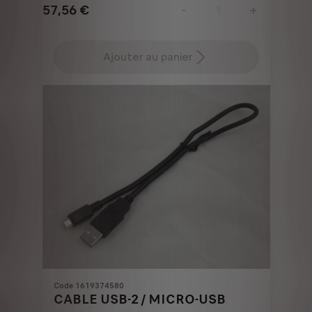
57,56
€
-
+
Price
Quantity
is
updated
Ajouter au panier
57,56
to:
€
1
Code 1619374580
CABLE USB-2 / MICRO-USB