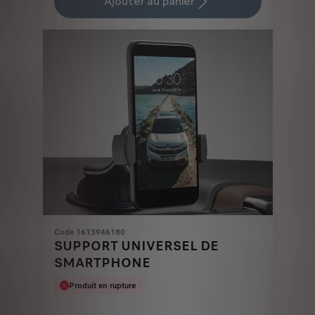
Ajouter au panier
38,99
to:
€
1
Code 1613946180
SUPPORT UNIVERSEL DE
SMARTPHONE
Produit en rupture