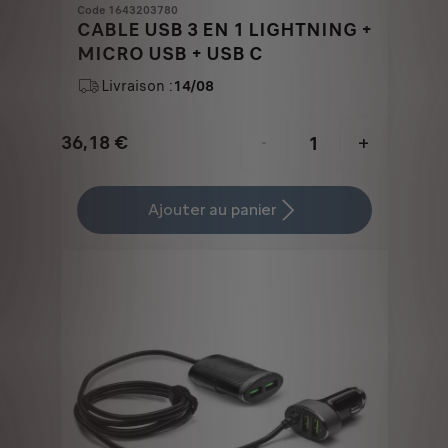
Code 1643203780
CABLE USB 3 EN 1 LIGHTNING +
MICRO USB + USB C
Livraison :
14/08
36,18
€
-
+
Price
Quantity
is
updated
Ajouter au panier
36,18
to:
€
1