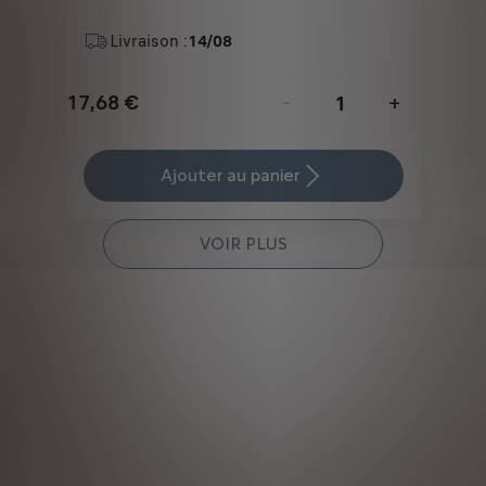
Livraison :
14/08
17,68
€
-
+
Price
Quantity
is
updated
Ajouter au panier
17,68
to:
€
1
VOIR PLUS