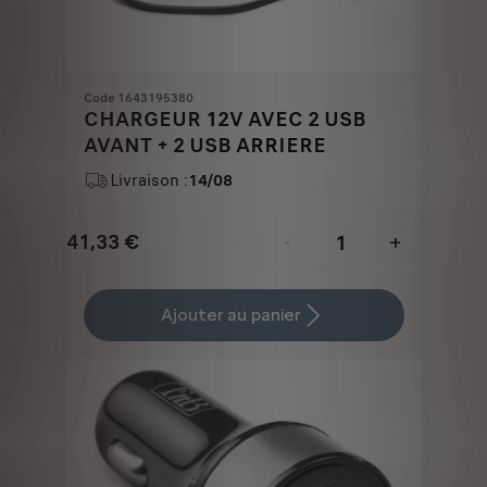
Code 1643195380
CHARGEUR 12V AVEC 2 USB
AVANT + 2 USB ARRIERE
Livraison :
14/08
41,33
€
-
+
Price
Quantity
is
updated
Ajouter au panier
41,33
to:
€
1