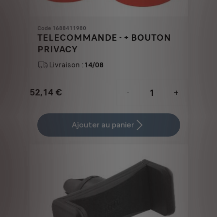
Code 1688411980
TELECOMMANDE - + BOUTON
PRIVACY
Livraison :
14/08
52,14
€
-
+
Price
Quantity
is
updated
Ajouter au panier
52,14
to:
€
1