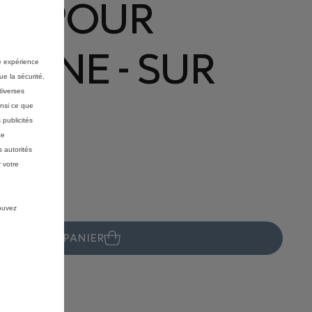
T POUR
ONE - SUR
re expérience
ue la sécurité,
diverses
UR
insi ce que
 publicités
ce
 autorités
 votre
pouvez
JOUTER AU PANIER