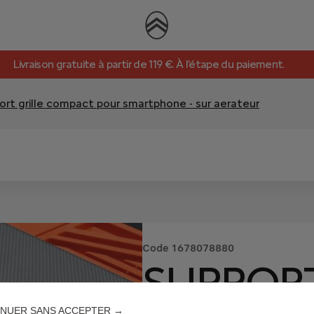
Livraison gratuite à partir de 119 €. À l’étape du paiement.
ort grille compact pour smartphone - sur aerateur
Code
1678078880
SUPPORT
NUER SANS ACCEPTER →