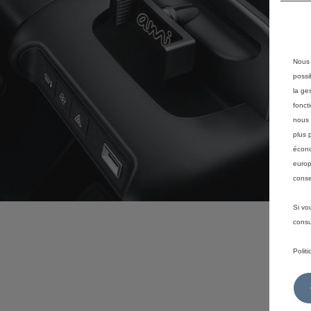
Nous 
possi
la ge
fonct
nous 
plus 
écono
europ
conse
Si vo
consu
Polit