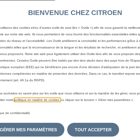
COMPAC
BIENVENUE CHEZ CITROEN
SMARTPH
utilisons des cookies et/ou d’autres outils de suivi (les « Outils ») afin de vous garantir la meilleu
ble sur notre site web. Ils nous permettent de vous fournir des fonctionnalités essentielles telles q
stion du réseau et l’accessibilité. Les Outils améliorent la convivialité et les performances grâce à 
AERATE
ionnalités telles que la reconnaissance de la langue et les résultats de recherche, et améliorent a
vous proposons. Notre site web peut également utiliser des Outils tiers afin de vous proposer des
pertinentes. Certains Outils peuvent être traités par des tiers situés dans des pays hors de l'Espa
mique européen (EEE) qui ne bénéficient pas encore d'une décision d'adéquation de la part des
18,71 €
éennes compétentes en matière de protection des données. Dans ce cas, le transfert repose sur
TTC/unité
ntement (art. 49.1a du RGPD).
P
r
-
+
us souhaitez en savoir plus sur les outils que nous utilisons et sur la manière de les gérer, vous 
i
lter notre
politique en matière de cookies
ou cliquer sur le bouton « Gérer mes paramètres ».
Q
c
A
u
e
ique de confidentialité
a
i
Livraison :
13/08
n
s
GÉRER MES PARAMÈTRES
TOUT ACCEPTER
Paiement en plusieurs fois
t
1