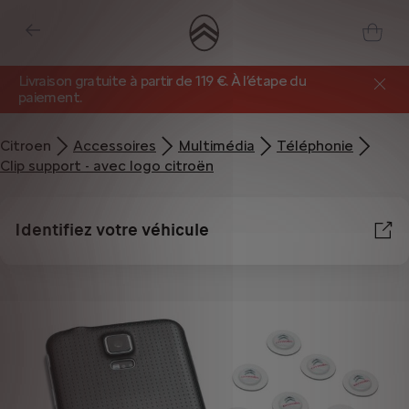
Livraison gratuite à partir de 119 €. À l’étape du
paiement.
Citroen
Accessoires
Multimédia
Téléphonie
Clip support - avec logo citroën
Identifiez votre véhicule