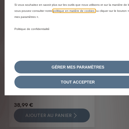
Si vous souhaitez en savoir plus sur les outils que nous utilisons et sur la manière de l
vous pouvez consulter notre
politique en matière de cookies
ou cliquer sur le bouton 
mes paramètres ».
Politique de confidentialité
GÉRER MES PARAMÈTRES
Code 1613579180
Support Universel - Avec Clip
TOUT ACCEPTER
Aimante Pour Support
"Tetrax"
38,99 €
AJOUTER AU PANIER