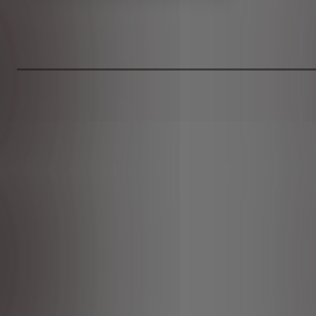
Price
is
38,99
€