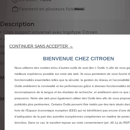
n
s
Paiement en plusieurs fois
t
0
i
,
Description
t
8
y
• Clips support universel avec logotype Citroën.
5
u
• A coller au dos de votre téléphone, de votre Smartphone, de
€
p
votre GPS ou de tout autre appareil que vous souhaiterez fixer
T
CONTINUER SANS ACCEPTER →
d
dans votre véhicule, grâce à un support magnétique Tetrax.
T
BIENVENUE CHEZ CITROEN
a
C
Visuel non contractuel
t
/
Nous utilisons des cookies et/ou d’autres outils de suivi (les « Outils ») afin de vous gar
e
u
meilleure expérience possible sur notre site web. Ils nous permettent de vous fournir 
Modes de paiement
d
n
fonctionnalités essentielles telles que la sécurité, la gestion du réseau et l’accessibilit
t
Outils améliorent la convivialité et les performances grâce à diverses fonctionnalités te
i
reconnaissance de la langue et les résultats de recherche, et améliorent ainsi ce que
o
t
Méthodes de livraison et retours
proposons. Notre site web peut également utiliser des Outils tiers afin de vous propos
:
é
publicités plus pertinentes. Certains Outils peuvent être traités par des tiers situés da
1
hors de l'Espace économique européen (EEE) qui ne bénéficient pas encore d'une dé
d'adéquation de la part des autorités européennes compétentes en matière de protec
Produits liés à cet article
données. Dans ce cas, le transfert repose sur votre consentement (art. 49.1a du RGP
You could be interested in these related products