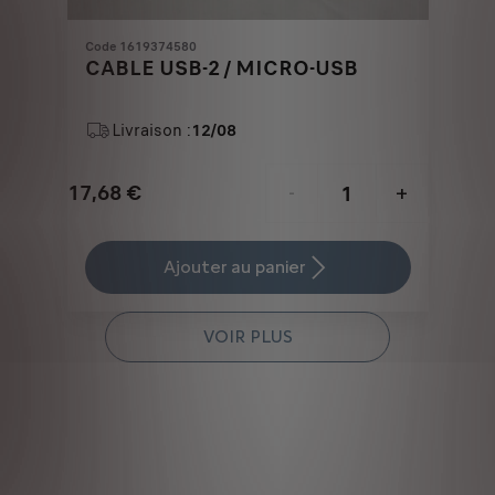
Code 1619374580
CABLE USB-2 / MICRO-USB
Livraison :
12/08
17,68
€
-
+
Price
Quantity
is
updated
Ajouter au panier
17,68
to:
€
1
VOIR PLUS