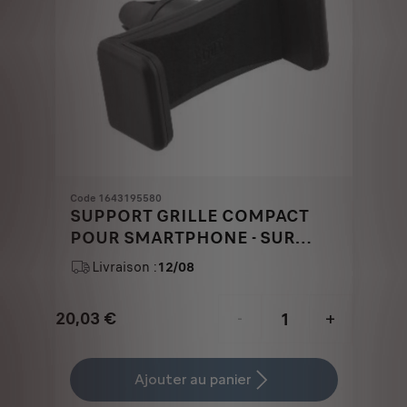
Code 1643195580
SUPPORT GRILLE COMPACT
POUR SMARTPHONE - SUR
AERATEUR
Livraison :
12/08
20,03
€
-
+
Price
Quantity
is
updated
Ajouter au panier
20,03
to: