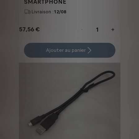
SMARTPHONE
Livraison :
12/08
57,56
€
-
+
Price
Quantity
is
updated
Ajouter au panier
57,56
to:
€
1