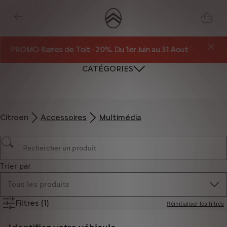
PROMO Barres de Toit - 20%. Du 1er Juin au 31 Aout
CATÉGORIES
Citroen
Accessoires
Multimédia
Trier par
Tous les produits
Filtres
(1)
Réinitialiser les filtres