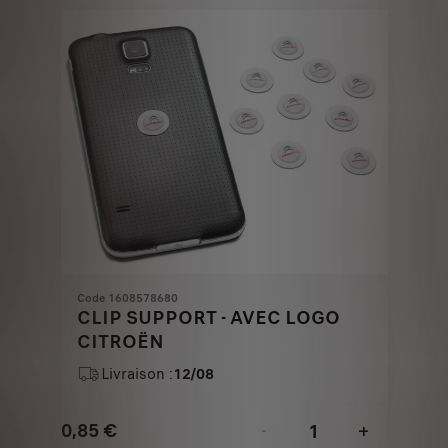
€
1
Code 1608578680
CLIP SUPPORT - AVEC LOGO
CITROËN
Livraison :
12/08
0,85
€
-
+