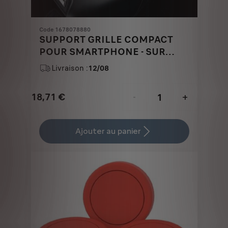
Code 1678078880
SUPPORT GRILLE COMPACT
POUR SMARTPHONE - SUR
AERATEUR
Livraison :
12/08
18,71
€
-
+
Price
Quantity
is
updated
Ajouter au panier
18,71
to:
€
1