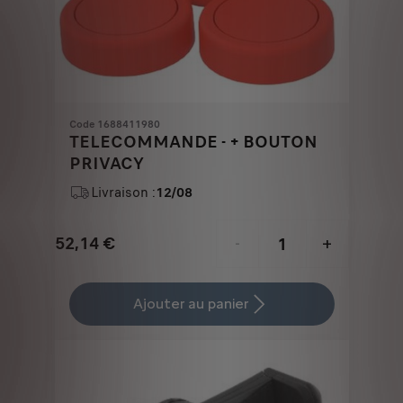
Code 1688411980
TELECOMMANDE - + BOUTON
PRIVACY
Livraison :
12/08
52,14
€
-
+
Price
Quantity
is
updated
Ajouter au panier
52,14
to:
€
1