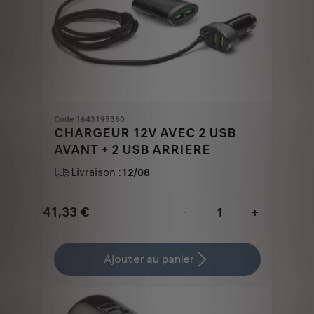
Code 1643195380
CHARGEUR 12V AVEC 2 USB
AVANT + 2 USB ARRIERE
Livraison :
12/08
41,33
€
-
+
Price
Quantity
is
updated
Ajouter au panier
41,33
to:
€
1