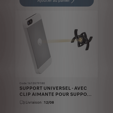
Ajouter au panier
30,16
to:
€
1
Code 1613579180
SUPPORT UNIVERSEL - AVEC
CLIP AIMANTE POUR SUPPORT
&QUOT;TETRAX&QUOT;
Livraison :
12/08