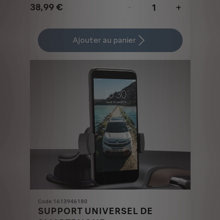
38,99
€
-
+
Price
Quantity
is
updated
Ajouter au panier
38,99
to:
€
1
Code 1613946180
SUPPORT UNIVERSEL DE