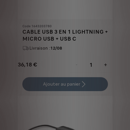
Code 1643203780
CABLE USB 3 EN 1 LIGHTNING +
MICRO USB + USB C
Livraison :
12/08
36,18
€
-
+
Price
Quantity
is
updated
Ajouter au panier
36,18
to:
€
1