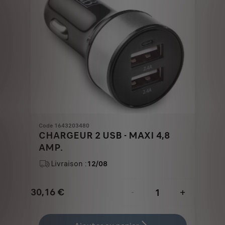
Code 1643203480
CHARGEUR 2 USB - MAXI 4,8
AMP.
Livraison :
12/08
30,16
€
-
+
Price
Quantity
is
updated