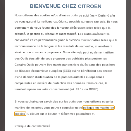
Livraison :
12/08
BIENVENUE CHEZ CITROEN
Nous utilisons des cookies et/ou d’autres outils de suivi (les « Outils ») afin
159,52
€
-
+
de vous garantir la meilleure expérience possible sur notre site web. Ils nous
permettent de vous fournir des fonctionnalités essentielles telles que la
Price
Quantity
sécurité, la gestion du réseau et l’accessibilité. Les Outils améliorent la
is
updated
Ajouter au panier
convivialité et les performances grâce à diverses fonctionnalités telles que la
159,52
to:
reconnaissance de la langue et les résultats de recherche, et améliorent
€
1
ainsi ce que nous vous proposons. Notre site web peut également utiliser
des Outils tiers afin de vous proposer des publicités plus pertinentes.
Certains Outils peuvent être traités par des tiers situés dans des pays hors
de l'Espace économique européen (EEE) qui ne bénéficient pas encore
d'une décision d'adéquation de la part des autorités européennes
compétentes en matière de protection des données. Dans ce cas, le
transfert repose sur votre consentement (art. 49.1a du RGPD).
Si vous souhaitez en savoir plus sur les outils que nous utilisons et sur la
manière de les gérer, vous pouvez consulter notre
politique en matière de
cookies
ou cliquer sur le bouton « Gérer mes paramètres ».
Politique de confidentialité