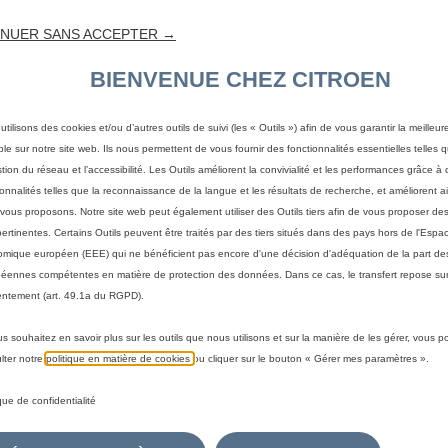
NUER SANS ACCEPTER →
BIENVENUE CHEZ CITROEN
utilisons des cookies et/ou d’autres outils de suivi (les « Outils ») afin de vous garantir la meilleu
ble sur notre site web. Ils nous permettent de vous fournir des fonctionnalités essentielles telles q
stion du réseau et l’accessibilité. Les Outils améliorent la convivialité et les performances grâce à 
ionnalités telles que la reconnaissance de la langue et les résultats de recherche, et améliorent a
vous proposons. Notre site web peut également utiliser des Outils tiers afin de vous proposer des
pertinentes. Certains Outils peuvent être traités par des tiers situés dans des pays hors de l'Espa
mique européen (EEE) qui ne bénéficient pas encore d'une décision d'adéquation de la part des
éennes compétentes en matière de protection des données. Dans ce cas, le transfert repose sur
ntement (art. 49.1a du RGPD).
us souhaitez en savoir plus sur les outils que nous utilisons et sur la manière de les gérer, vous 
 votre véhicule
lter notre
politique en matière de cookies
ou cliquer sur le bouton « Gérer mes paramètres ».
a méthode pour identifier votre véhicule et afficher les accesso
ique de confidentialité
immatriculation
Par modèle
Par N° de VIN