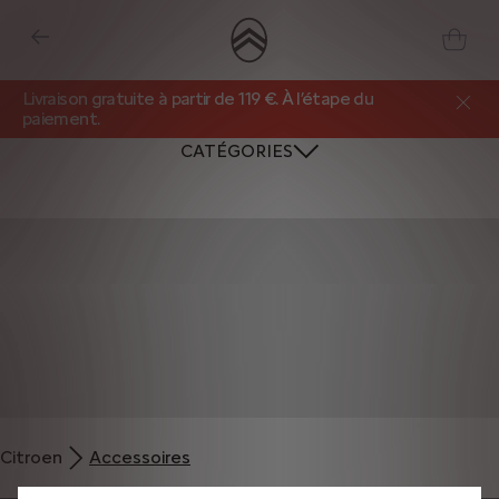
Livraison gratuite à partir de 119 €. À l’étape du
paiement.
CATÉGORIES
Nous utilisons des cookies et/ou d’autres outils de suivi (les « Outils ») afin
de vous garantir la meilleure expérience possible sur notre site web. Ils nous
Citroen
Accessoires
permettent de vous fournir des fonctionnalités essentielles telles que la
sécurité, la gestion du réseau et l’accessibilité. Les Outils améliorent la