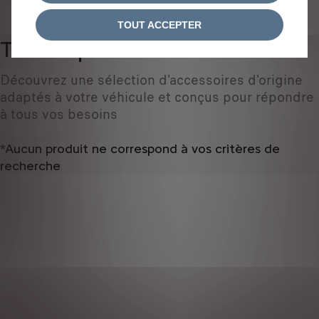
IDENTIFIEZ VOTRE VÉHICULE
TOUT ACCEPTER
Tous les produits
0
Découvrez une sélection d'accessoires d'origine
adaptés à votre véhicule et conçus pour répondre
à tous vos besoins
*Aucun produit ne correspond à vos critères de
recherche