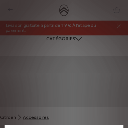
Livraison gratuite à partir de 119 €. À l’étape du
paiement.
CATÉGORIES
Nous utilisons des cookies et/ou d’autres outils de suivi (les « Outils ») afin
de vous garantir la meilleure expérience possible sur notre site web. Ils nous
Citroen
Accessoires
permettent de vous fournir des fonctionnalités essentielles telles que la
sécurité, la gestion du réseau et l’accessibilité. Les Outils améliorent la