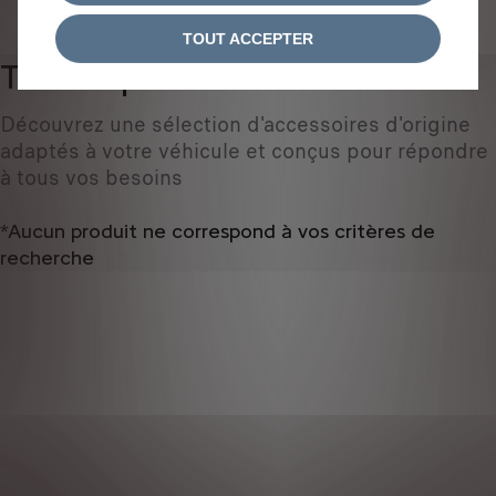
IDENTIFIEZ VOTRE VÉHICULE
TOUT ACCEPTER
Tous les produits
0
Découvrez une sélection d'accessoires d'origine
adaptés à votre véhicule et conçus pour répondre
à tous vos besoins
*Aucun produit ne correspond à vos critères de
recherche