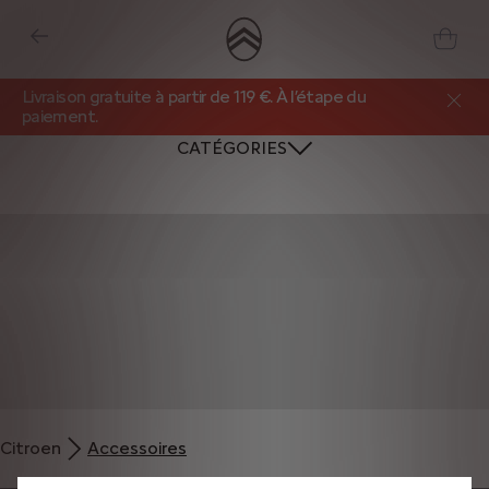
Livraison gratuite à partir de 119 €. À l’étape du
paiement.
CATÉGORIES
Nous utilisons des cookies et/ou d’autres outils de suivi (les « Outils ») afin
de vous garantir la meilleure expérience possible sur notre site web. Ils nous
Citroen
Accessoires
permettent de vous fournir des fonctionnalités essentielles telles que la
sécurité, la gestion du réseau et l’accessibilité. Les Outils améliorent la