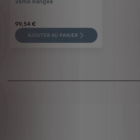
2ème Rangée
99,54 €
AJOUTER AU PANIER
Price
is
99,54
€