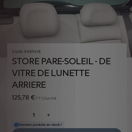
Code
9459H8
STORE PARE-SOLEIL - DE
VITRE DE LUNETTE
ARRIERE
125,78 €
TTC/unité
P
r
-
+
i
Derniers produits en stock !
Q
c