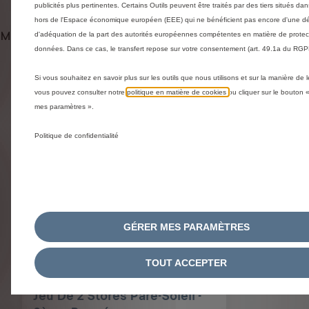
publicités plus pertinentes. Certains Outils peuvent être traités par des tiers situés da
hors de l'Espace économique européen (EEE) qui ne bénéficient pas encore d'une dé
Méthodes de livraison et retours
d'adéquation de la part des autorités européennes compétentes en matière de protec
données. Dans ce cas, le transfert repose sur votre consentement (art. 49.1a du RGP
Si vous souhaitez en savoir plus sur les outils que nous utilisons et sur la manière de l
Produits liés à cet article
vous pouvez consulter notre
politique en matière de cookies
ou cliquer sur le bouton 
You could be interested in these related products
mes paramètres ».
Politique de confidentialité
GÉRER MES PARAMÈTRES
TOUT ACCEPTER
Code 9459H7
Jeu De 2 Stores Pare-Soleil -