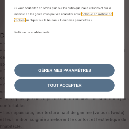
u
e
a
i
Si vous souhaitez en savoir plus sur les outils que nous utilisons et sur la
Livraison :
14/08
n
manière de les gérer, vous pouvez consulter notre
politique en matière de
s
Paiement en plusieurs fois
cookies
ou cliquer sur le bouton « Gérer mes paramètres ».
t
8
i
4
Politique de confidentialité
Description
t
,
y
• Pour motorisations ICE & MHEV.
0
u
• Remparts efficaces contre l'usure et les salissures, les tapis
0
p
de sol ont été imaginés pour s'adapter parfaitement aux
€
d
spécificités du plancher de votre véhicule.
T
a
• Faciles à utiliser, ils sont solides, résistants et assurent une
T
GÉRER MES PARAMÈTRES
t
excellente tenue au sol.
C
e
• Grâce à leur très forte densité, ces tapis de sol renforcent
/
TOUT ACCEPTER
d
sensiblement l'isolation phonique et thermique du véhicule.
u
t
• Plus épais que des tapis de sol "ordinaires", ils sont donc plus
n
o
confortables.
i
:
• Leur épaisseur, leur texture haut de gamme (velours twisté)
t
1
et leur finition soignée améliorent le confort et l'esthétique de
é
l'habitacle.