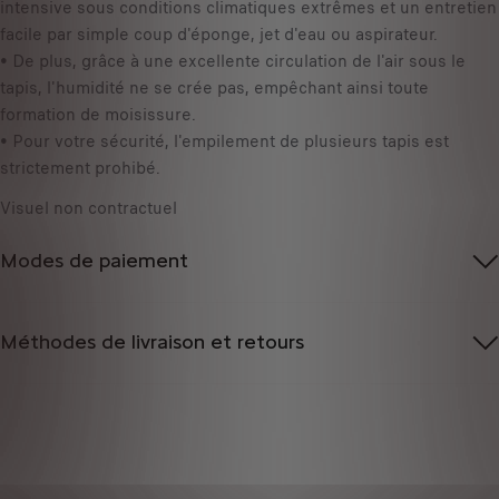
1
intensive sous conditions climatiques extrêmes et un entretien
é
facile par simple coup d'éponge, jet d'eau ou aspirateur.
• De plus, grâce à une excellente circulation de l'air sous le
tapis, l'humidité ne se crée pas, empêchant ainsi toute
formation de moisissure.
• Pour votre sécurité, l'empilement de plusieurs tapis est
strictement prohibé.
Visuel non contractuel
Modes de paiement
Méthodes de livraison et retours