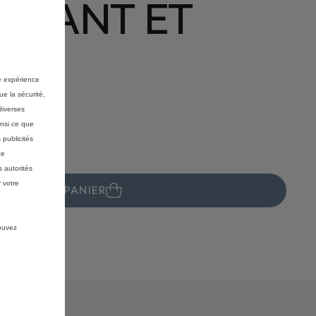
 AVANT ET
re expérience
ue la sécurité,
diverses
insi ce que
 publicités
ce
 autorités
 votre
JOUTER AU PANIER
pouvez