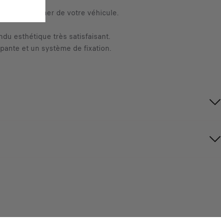
ités du plancher de votre véhicule.
du esthétique très satisfaisant.
pante et un système de fixation.