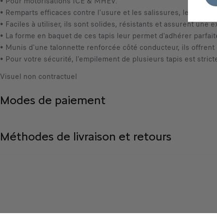
• Pour motorisations ICE & MHEV.
• Remparts efficaces contre l'usure et les salissures, les tapis
• Faciles à utiliser, ils sont solides, résistants et assurent une 
• La forme en baquet de ces tapis leur permet d'adhérer parfait
• Munis d'une talonnette renforcée côté conducteur, ils offrent
• Pour votre sécurité, l'empilement de plusieurs tapis est stric
Visuel non contractuel
Modes de paiement
Méthodes de livraison et retours