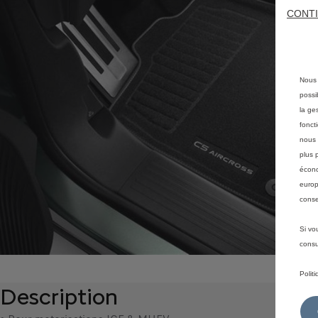
CONTI
Nous 
possi
la ge
fonct
nous 
plus 
écono
europ
conse
Si vo
consu
Polit
Description