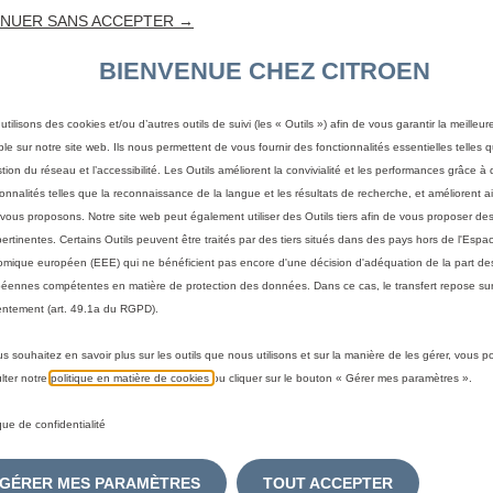
FORME -
NUER SANS ACCEPTER →
BIENVENUE CHEZ CITROEN
ARRIERE
utilisons des cookies et/ou d’autres outils de suivi (les « Outils ») afin de vous garantir la meilleu
ble sur notre site web. Ils nous permettent de vous fournir des fonctionnalités essentielles telles q
74,00 €
stion du réseau et l’accessibilité. Les Outils améliorent la convivialité et les performances grâce à 
TTC/unité
ionnalités telles que la reconnaissance de la langue et les résultats de recherche, et améliorent a
P
vous proposons. Notre site web peut également utiliser des Outils tiers afin de vous proposer des
r
pertinentes. Certains Outils peuvent être traités par des tiers situés dans des pays hors de l'Espa
-
+
i
mique européen (EEE) qui ne bénéficient pas encore d'une décision d'adéquation de la part des
Q
éennes compétentes en matière de protection des données. Dans ce cas, le transfert repose sur
c
A
ntement (art. 49.1a du RGPD).
u
e
a
i
Livraison :
13/08
us souhaitez en savoir plus sur les outils que nous utilisons et sur la manière de les gérer, vous 
n
s
lter notre
politique en matière de cookies
ou cliquer sur le bouton « Gérer mes paramètres ».
Paiement en plusieurs fois
t
7
i
4
ique de confidentialité
t
,
y
0
GÉRER MES PARAMÈTRES
TOUT ACCEPTER