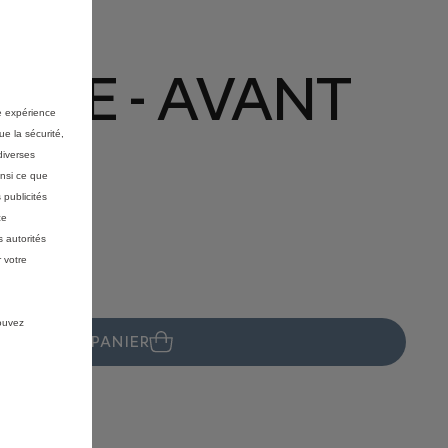
TE
ETEE - AVANT
re expérience
ue la sécurité,
ERE
diverses
insi ce que
 publicités
ce
 autorités
 votre
pouvez
JOUTER AU PANIER