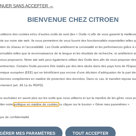
MOQUET
NUER SANS ACCEPTER →
BIENVENUE CHEZ CITROEN
AIGUILL
utilisons des cookies et/ou d’autres outils de suivi (les « Outils ») afin de vous garantir la meilleu
ble sur notre site web. Ils nous permettent de vous fournir des fonctionnalités essentielles telles q
ET ARRI
stion du réseau et l’accessibilité. Les Outils améliorent la convivialité et les performances grâce à 
ionnalités telles que la reconnaissance de la langue et les résultats de recherche, et améliorent a
vous proposons. Notre site web peut également utiliser des Outils tiers afin de vous proposer des
pertinentes. Certains Outils peuvent être traités par des tiers situés dans des pays hors de l'Espa
44,00 €
TTC/unité
mique européen (EEE) qui ne bénéficient pas encore d'une décision d'adéquation de la part des
éennes compétentes en matière de protection des données. Dans ce cas, le transfert repose sur
P
ntement (art. 49.1a du RGPD).
r
-
+
i
us souhaitez en savoir plus sur les outils que nous utilisons et sur la manière de les gérer, vous 
Q
c
A
lter notre
politique en matière de cookies
ou cliquer sur le bouton « Gérer mes paramètres ».
u
e
a
i
ique de confidentialité
Livraison :
13/08
n
s
Paiement en plusieurs fois
t
4
GÉRER MES PARAMÈTRES
TOUT ACCEPTER