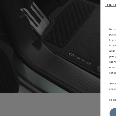
CONTI
Nous 
possi
la ge
fonct
nous 
plus 
écono
europ
conse
Si vo
consu
Polit