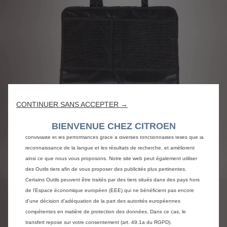
Nous utilisons des cookies et/ou d’autres outils de suivi (les « Outils ») afin
CONTINUER SANS ACCEPTER →
de vous garantir la meilleure expérience possible sur notre site web. Ils nous
permettent de vous fournir des fonctionnalités essentielles telles que la
BIENVENUE CHEZ CITROEN
sécurité, la gestion du réseau et l’accessibilité. Les Outils améliorent la
convivialité et les performances grâce à diverses fonctionnalités telles que la
reconnaissance de la langue et les résultats de recherche, et améliorent
ainsi ce que nous vous proposons. Notre site web peut également utiliser
Code
1676030480
des Outils tiers afin de vous proposer des publicités plus pertinentes.
PROTEGE DOSSIER
Certains Outils peuvent être traités par des tiers situés dans des pays hors
de l'Espace économique européen (EEE) qui ne bénéficient pas encore
d'une décision d'adéquation de la part des autorités européennes
16,97 €
TTC/unité
compétentes en matière de protection des données. Dans ce cas, le
P
transfert repose sur votre consentement (art. 49.1a du RGPD).