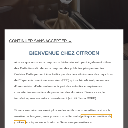
Nous utilisons des cookies et/ou d’autres outils de suivi (les « Outils ») afin
de vous garantir la meilleure expérience possible sur notre site web. Ils nous
permettent de vous fournir des fonctionnalités essentielles telles que la
CONTINUER SANS ACCEPTER →
sécurité, la gestion du réseau et l’accessibilité. Les Outils améliorent la
convivialité et les performances grâce à diverses fonctionnalités telles que la
BIENVENUE CHEZ CITROEN
Code
96886797BP
reconnaissance de la langue et les résultats de recherche, et améliorent
POMMEAU DE LEVIER DE
ainsi ce que nous vous proposons. Notre site web peut également utiliser
des Outils tiers afin de vous proposer des publicités plus pertinentes.
VITESSES BVM5 - CUIR
Certains Outils peuvent être traités par des tiers situés dans des pays hors
de l'Espace économique européen (EEE) qui ne bénéficient pas encore
MARRON COHIBA
d'une décision d'adéquation de la part des autorités européennes
compétentes en matière de protection des données. Dans ce cas, le
86,15 €
transfert repose sur votre consentement (art. 49.1a du RGPD).
TTC/unité
P
Si vous souhaitez en savoir plus sur les outils que nous utilisons et sur la
r
-
+
manière de les gérer, vous pouvez consulter notre
politique en matière de
i
cookies
ou cliquer sur le bouton « Gérer mes paramètres ».
Derniers produits en stock !
Q
c