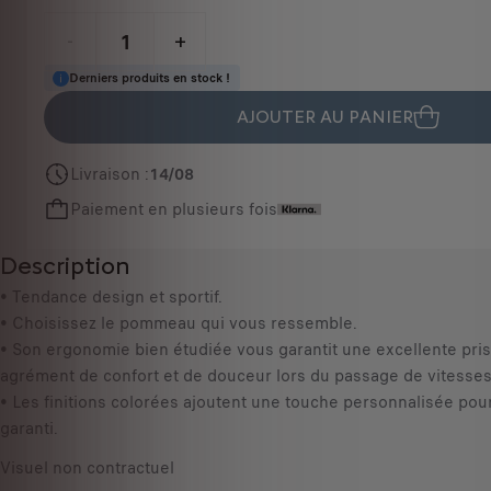
P
r
-
+
i
Derniers produits en stock !
Q
c
u
e
AJOUTER AU PANIER
a
i
n
s
Livraison :
14/08
t
1
Paiement en plusieurs fois
i
0
t
9
Description
y
,
u
• Tendance design et sportif.
6
p
• Choisissez le pommeau qui vous ressemble.
8
d
• Son ergonomie bien étudiée vous garantit une excellente pri
€
a
agrément de confort et de douceur lors du passage de vitesses
T
t
• Les finitions colorées ajoutent une touche personnalisée pour
T
e
garanti.
C
d
/
Visuel non contractuel
t
u