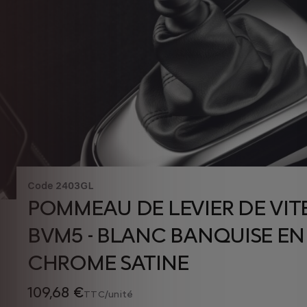
Code
2403GL
POMMEAU DE LEVIER DE VIT
BVM5 - BLANC BANQUISE E
CHROME SATINE
109,68 €
TTC/unité