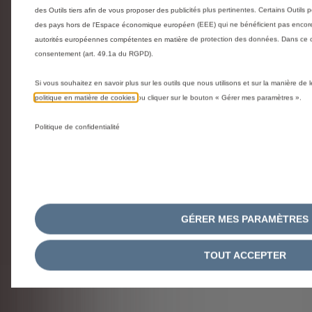
Code 4109NT
Code 9646H1
des Outils tiers afin de vous proposer des publicités plus pertinentes. Certains Outils p
Volant De Direction 3
Repose-P
des pays hors de l'Espace économique européen (EEE) qui ne bénéficient pas encore
Branches - Cuir Et Aluminium
autorités européennes compétentes en matière de protection des données. Dans ce cas
consentement (art. 49.1a du RGPD).
356,50 €
73,85 €
Si vous souhaitez en savoir plus sur les outils que nous utilisons et sur la manière de
politique en matière de cookies
ou cliquer sur le bouton « Gérer mes paramètres ».
AJOUTER AU PANIER
AJOU
Politique de confidentialité
Price
Price
is
is
GÉRER MES PARAMÈTRES
356,50
73,85
€
€
TOUT ACCEPTER