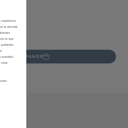
E
re expérience
ue la sécurité,
diverses
insi ce que
 publicités
ce
JOUTER AU PANIER
 autorités
 votre
pouvez