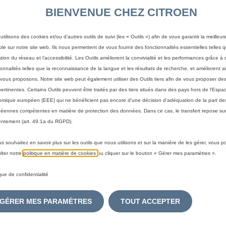
NOMAD
BIENVENUE CHEZ CITROEN
utilisons des cookies et/ou d’autres outils de suivi (les « Outils ») afin de vous garantir la meilleu
64,12 €
TTC/unité
ble sur notre site web. Ils nous permettent de vous fournir des fonctionnalités essentielles telles q
stion du réseau et l’accessibilité. Les Outils améliorent la convivialité et les performances grâce à 
P
ionnalités telles que la reconnaissance de la langue et les résultats de recherche, et améliorent a
r
-
+
vous proposons. Notre site web peut également utiliser des Outils tiers afin de vous proposer des
i
pertinentes. Certains Outils peuvent être traités par des tiers situés dans des pays hors de l'Espa
Q
c
A
mique européen (EEE) qui ne bénéficient pas encore d'une décision d'adéquation de la part des
u
e
éennes compétentes en matière de protection des données. Dans ce cas, le transfert repose sur
a
i
ntement (art. 49.1a du RGPD).
Livraison :
14/08
n
s
Paiement en plusieurs fois
us souhaitez en savoir plus sur les outils que nous utilisons et sur la manière de les gérer, vous 
t
6
lter notre
politique en matière de cookies
ou cliquer sur le bouton « Gérer mes paramètres ».
i
4
t
,
ique de confidentialité
y
1
 cette lampe à LED
u
2
 faisceau de lumière à sa guise.
GÉRER MES PARAMÈTRES
TOUT ACCEPTER
p
€
d
T