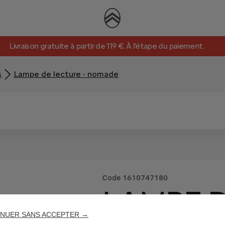
Livraison gratuite à partir de 119 €. À l’étape du paiement.
s
Lampe de lecture - nomade
Code
1610747180
LAMPE D
NUER SANS ACCEPTER →