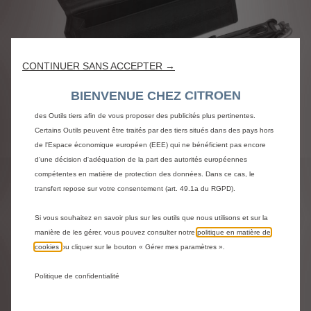
Nous utilisons des cookies et/ou d’autres outils de suivi (les « Outils ») afin
de vous garantir la meilleure expérience possible sur notre site web. Ils nous
permettent de vous fournir des fonctionnalités essentielles telles que la
sécurité, la gestion du réseau et l’accessibilité. Les Outils améliorent la
CONTINUER SANS ACCEPTER →
convivialité et les performances grâce à diverses fonctionnalités telles que la
reconnaissance de la langue et les résultats de recherche, et améliorent
BIENVENUE CHEZ CITROEN
ainsi ce que nous vous proposons. Notre site web peut également utiliser
des Outils tiers afin de vous proposer des publicités plus pertinentes.
Certains Outils peuvent être traités par des tiers situés dans des pays hors
Code
9843805480
de l'Espace économique européen (EEE) qui ne bénéficient pas encore
KIT OUTILLAGE - FORMAT
d'une décision d'adéquation de la part des autorités européennes
compétentes en matière de protection des données. Dans ce cas, le
SACOCHE
transfert repose sur votre consentement (art. 49.1a du RGPD).
Si vous souhaitez en savoir plus sur les outils que nous utilisons et sur la
42,00 €
TTC/unité
manière de les gérer, vous pouvez consulter notre
politique en matière de
P
cookies
ou cliquer sur le bouton « Gérer mes paramètres ».
r
-
+
i
Politique de confidentialité
Produit en rupture
Q
c
u
e