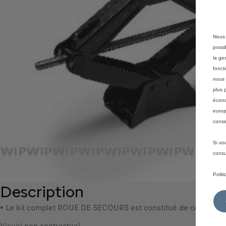
Nous 
possi
la ge
fonct
nous 
plus 
écono
europ
conse
Si vo
consu
Polit
Description
• Le kit complet ROUE DE SECOURS est constitué de cette roue g
Visuel non contractuel