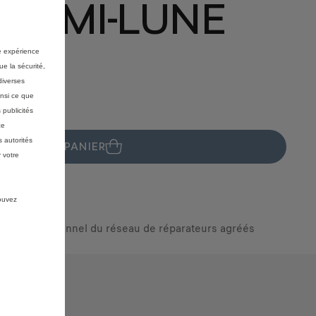
 DEMI-LUNE
re expérience
ue la sécurité,
diverses
insi ce que
 publicités
ce
 autorités
JOUTER AU PANIER
 votre
pouvez
ar un professionnel du réseau de réparateurs agréés