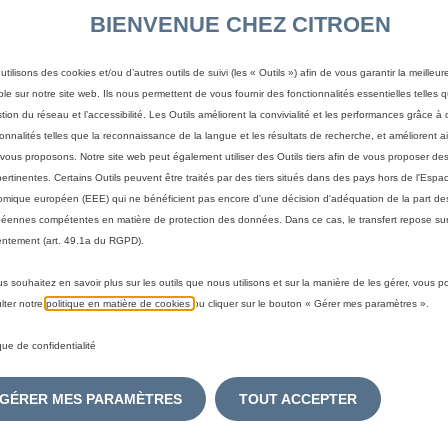
FORMAT
BIENVENUE CHEZ CITROEN
utilisons des cookies et/ou d’autres outils de suivi (les « Outils ») afin de vous garantir la meilleu
42,00 €
TTC/unité
ble sur notre site web. Ils nous permettent de vous fournir des fonctionnalités essentielles telles q
stion du réseau et l’accessibilité. Les Outils améliorent la convivialité et les performances grâce à 
P
ionnalités telles que la reconnaissance de la langue et les résultats de recherche, et améliorent a
r
-
+
vous proposons. Notre site web peut également utiliser des Outils tiers afin de vous proposer des
i
pertinentes. Certains Outils peuvent être traités par des tiers situés dans des pays hors de l'Espa
Q
c
mique européen (EEE) qui ne bénéficient pas encore d'une décision d'adéquation de la part des
A
u
e
éennes compétentes en matière de protection des données. Dans ce cas, le transfert repose sur
a
i
ntement (art. 49.1a du RGPD).
Livraison :
14/08
n
s
us souhaitez en savoir plus sur les outils que nous utilisons et sur la manière de les gérer, vous 
t
4
Paiement en plusieurs fois
lter notre
politique en matière de cookies
ou cliquer sur le bouton « Gérer mes paramètres ».
i
2
Ce produit doit être installé p
t
,
ique de confidentialité
y
0
u
0
GÉRER MES PARAMÈTRES
TOUT ACCEPTER
p
€
alette mais aussi d'un kit outillage.
d
T