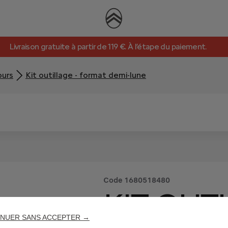
Livraison gratuite à partir de 119 €. À l’étape du paiement.
ours
Kit outillage - format demi-lune
Code
1680518480
KIT OUTI
NUER SANS ACCEPTER →