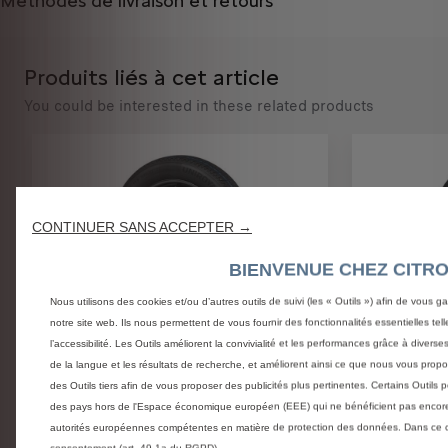
Méthodes de livraison et retours
:
t
1
é
Produits liés à cet article
You could be interested in these related products
CONTINUER SANS ACCEPTER →
BIENVENUE CHEZ CITR
Nous utilisons des cookies et/ou d’autres outils de suivi (les « Outils ») afin de vous ga
notre site web. Ils nous permettent de vous fournir des fonctionnalités essentielles tell
l’accessibilité. Les Outils améliorent la convivialité et les performances grâce à divers
Code 9854794880
Code 985503
de la langue et les résultats de recherche, et améliorent ainsi ce que nous vous propo
RESERVERAD 19 ZOLL
RESERV
des Outils tiers afin de vous proposer des publicités plus pertinentes. Certains Outils p
des pays hors de l'Espace économique européen (EEE) qui ne bénéficient pas encore
autorités européennes compétentes en matière de protection des données. Dans ce cas
consentement (art. 49.1a du RGPD).